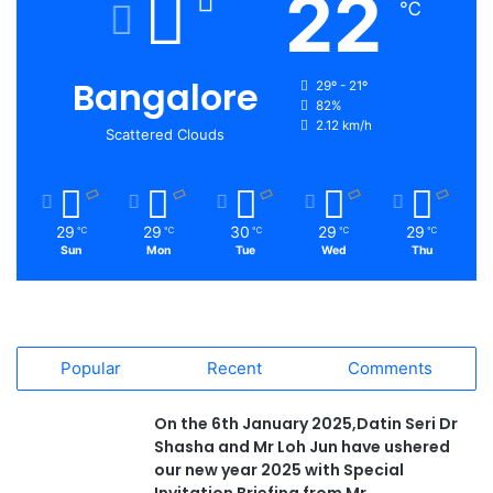
22
℃
Bangalore
29º - 21º
82%
2.12 km/h
Scattered Clouds
29
29
30
29
29
℃
℃
℃
℃
℃
Sun
Mon
Tue
Wed
Thu
Popular
Recent
Comments
On the 6th January 2025,Datin Seri Dr
Shasha and Mr Loh Jun have ushered
our new year 2025 with Special