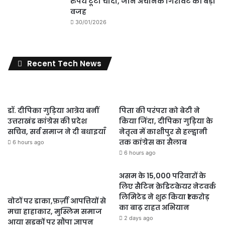
रुपये टूटी चांदी, जानें अचानक गिरावट की बड़ी
वजह
30/01/2026
Recent Tech News
डॉ. दीपिका गुड़िया आत्रेय बनीं
पिता की परंपरा को बेटी ने
उत्तराखंड कांग्रेस की प्रदेश
किया जिंदा, दीपिका गुड़िया के
सचिव, सर्व समाज ने दी बधाइयाँ
नेतृत्व में काशीपुर से हल्द्वानी
तक कांग्रेस का सैलाब
6 hours ago
6 hours ago
असम के 15,000 परिवारों के
लिए सैटिन क्रेडिटकेयर नेटवर्क
लिमिटेड ने शुरू किया ₹1 करोड़
वोटों पर डाका,फ़र्ज़ी आपत्तियों से
का बाढ़ राहत अभियान
मचा हाहाकार, मुस्लिम समाज
2 days ago
आया सड़कों पर सौंपा ज्ञापन