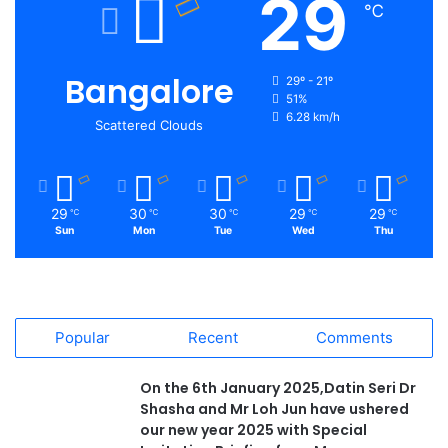
29
℃
Bangalore
29º - 21º
51%
6.28 km/h
Scattered Clouds
29
30
30
29
29
℃
℃
℃
℃
℃
Sun
Mon
Tue
Wed
Thu
Popular
Recent
Comments
On the 6th January 2025,Datin Seri Dr
Shasha and Mr Loh Jun have ushered
our new year 2025 with Special