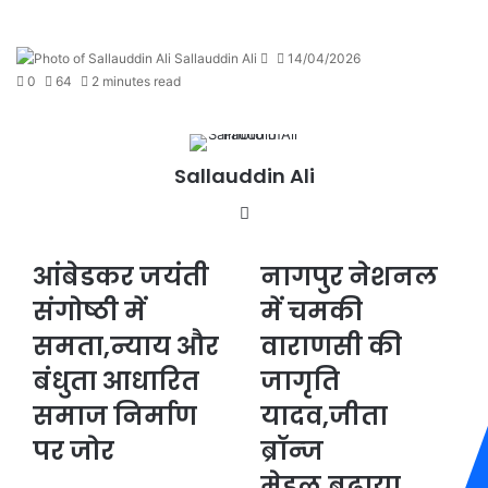
Send
Sallauddin Ali
14/04/2026
an
0
64
2 minutes read
email
Sallauddin Ali
Website
आंबेडकर जयंती
नागपुर नेशनल
आंबेडकर
नागपुर
जयंती
नेशनल
संगोष्ठी में
में चमकी
संगोष्ठी
में
में
समता,न्याय और
चमकी
वाराणसी की
समता,न्याय
वाराणसी
बंधुता आधारित
जागृति
और
की
बंधुता
जागृति
समाज निर्माण
यादव,जीता
आधारित
यादव,जीता
पर जोर
ब्रॉन्ज
समाज
ब्रॉन्ज
निर्माण
मेडल,बढ़ाया
मेडल,बढ़ाया