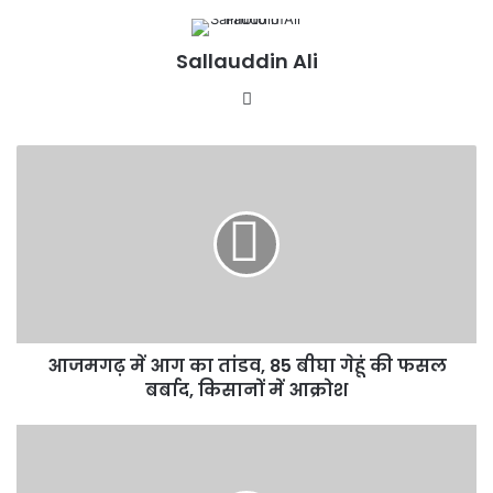
Sallauddin Ali
Website
आजमगढ़
में
आग
का
तांडव,
85
बीघा
गेहूं
की
आजमगढ़ में आग का तांडव, 85 बीघा गेहूं की फसल
फसल
बर्बाद,
बर्बाद, किसानों में आक्रोश
किसानों
में
‘PM
आक्रोश
मोदी
के