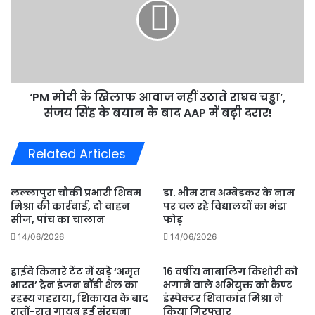
खिलाफ
आवाज
नहीं
उठाते
राघव
चड्ढा’,
‘PM मोदी के खिलाफ आवाज नहीं उठाते राघव चड्ढा’,
संजय
सिंह
संजय सिंह के बयान के बाद AAP में बढ़ी दरार!
के
बयान
Related Articles
के
बाद
AAP
लल्लापुरा चौकी प्रभारी शिवम
डा. भीम राव अम्बेडकर के नाम
में
मिश्रा की कार्रवाई, दो वाहन
पर चल रहे विद्यालयों का भंडा
बढ़ी
सीज, पांच का चालान
फोड़
दरार!
14/06/2026
14/06/2026
हाईवे किनारे टेंट में खड़े ‘अमृत
16 वर्षीय नाबालिग किशोरी को
भारत’ ट्रेन इंजन बॉडी शेल का
भगाने वाले अभियुक्त को कैण्ट
रहस्य गहराया, शिकायत के बाद
इंस्पेक्टर शिवाकांत मिश्रा ने
रातों-रात गायब हुई संरचना
किया गिरफ्तार