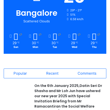
Bangalore
29º - 21º
51%
6.58 km/h
Scattered Clouds
29
30
30
29
29
℃
℃
℃
℃
℃
Sun
Mon
Tue
Wed
Thu
Popular
Recent
Comments
On the 6th January 2025,Datin Seri Dr
Shasha and Mr Loh Jun have ushered
our new year 2025 with Special
Invitation Briefing from Mr
Ramacantiran the Social Welfare