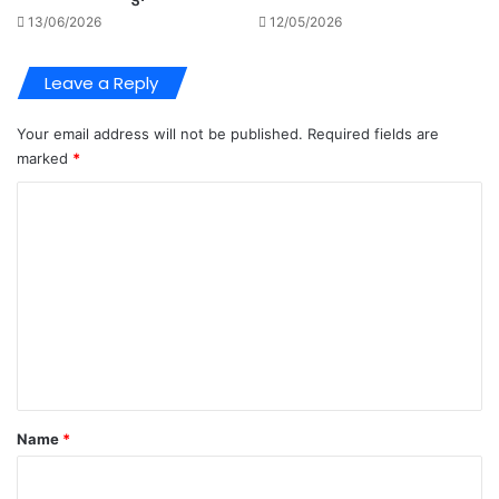
13/06/2026
12/05/2026
Leave a Reply
Your email address will not be published.
Required fields are
marked
*
C
o
m
m
e
n
t
*
Name
*