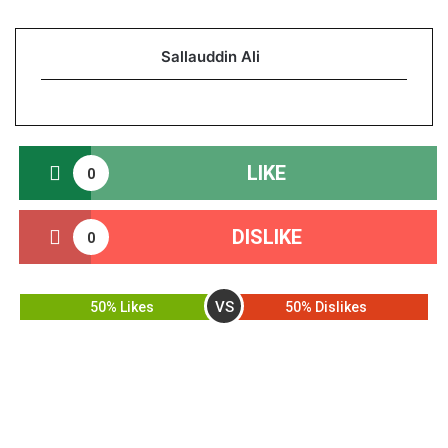
Sallauddin Ali
LIKE
0
DISLIKE
0
VS
50% Likes
50% Dislikes