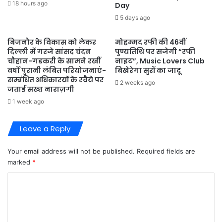
लगी
18 hours ago
Day
आग।
5 days ago
बिजनौर के विकास को लेकर
मोहम्मद रफी की 46वीं
दिल्ली में गरजे सांसद चंदन
पुण्यतिथि पर सजेगी “रफी
चौहान-गडकरी के सामने रखीं
नाइट”, Music Lovers Club
वर्षों पुरानी लंबित परियोजनाएं-
बिखेरेगा सुरों का जादू
सम्बंधित अधिकारयों के रवैये पर
2 weeks ago
जताई सख्त नाराज़गी
1 week ago
Leave a Reply
Your email address will not be published.
Required fields are
marked
*
C
o
m