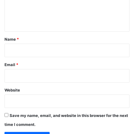
m
e
n
t
*
Name
*
Email
*
Website
Save my name, email, and website in this browser for the next
time I comment.