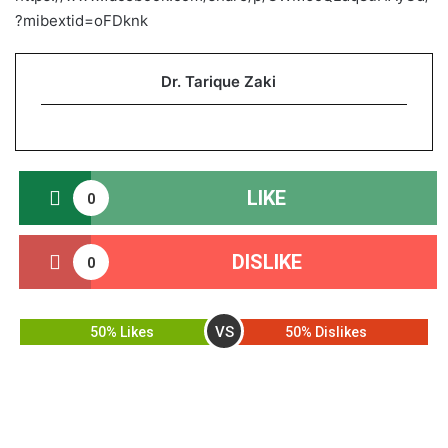
?mibextid=oFDknk
Dr. Tarique Zaki
LIKE
0
DISLIKE
0
VS
50% Likes
50% Dislikes