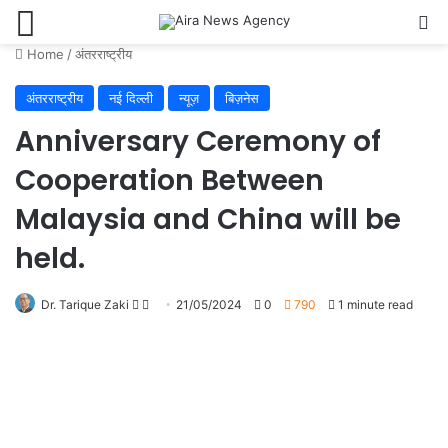
Menu
Se
Home
/
अंतरराष्ट्रीय
अंतरराष्ट्रीय
नई दिल्ली
न्यूज़
बिज़नेस
Anniversary Ceremony of
Cooperation Between
Malaysia and China will be
held.
Follow
Send
Dr. Tarique Zaki
21/05/2024
0
790
1 minute read
on
an
X
email