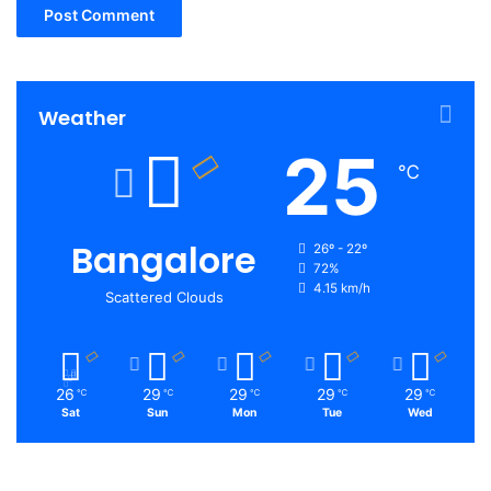
Weather
25
℃
Bangalore
26º - 22º
72%
4.15 km/h
Scattered Clouds
26
29
29
29
29
℃
℃
℃
℃
℃
Sat
Sun
Mon
Tue
Wed