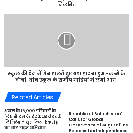
हो
निलंबित
गए
निलंबित
स्कूल
की
वैन
में
गैस
डालते
हुए
बड़ा
हादसा
स्कूल की वैन में गैस डालते हुए बड़ा हादसा हुआ-कस्बे के
हुआ-
कस्बे
बीचो-बीच स्कूल के समीप गाड़ियों में लगी आग।
के
बीचो-
Related Articles
बीच
स्कूल
के
असम के 15,000 परिवारों के
Republic of Balochistan’
लिए सैटिन क्रेडिटकेयर नेटवर्क
समीप
Calls for Global
लिमिटेड ने शुरू किया ₹1 करोड़
गाड़ियों
Observance of August 11 as
का बाढ़ राहत अभियान
में
Balochistan Independence