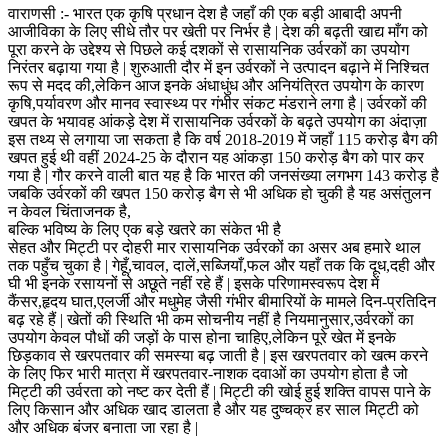
वाराणसी :- भारत एक कृषि प्रधान देश है जहाँ की एक बड़ी आबादी अपनी
आजीविका के लिए सीधे तौर पर खेती पर निर्भर है | देश की बढ़ती खाद्य माँग को
पूरा करने के उद्देश्य से पिछले कई दशकों से रासायनिक उर्वरकों का उपयोग
निरंतर बढ़ाया गया है | शुरुआती दौर में इन उर्वरकों ने उत्पादन बढ़ाने में निश्चित
रूप से मदद की,लेकिन आज इनके अंधाधुंध और अनियंत्रित उपयोग के कारण
कृषि,पर्यावरण और मानव स्वास्थ्य पर गंभीर संकट मंडराने लगा है | उर्वरकों की
खपत के भयावह आंकड़े देश में रासायनिक उर्वरकों के बढ़ते उपयोग का अंदाज़ा
इस तथ्य से लगाया जा सकता है कि वर्ष 2018-2019 में जहाँ 115 करोड़ बैग की
खपत हुई थी वहीं 2024-25 के दौरान यह आंकड़ा 150 करोड़ बैग को पार कर
गया है | गौर करने वाली बात यह है कि भारत की जनसंख्या लगभग 143 करोड़ है
जबकि उर्वरकों की खपत 150 करोड़ बैग से भी अधिक हो चुकी है यह असंतुलन
न केवल चिंताजनक है,
बल्कि भविष्य के लिए एक बड़े खतरे का संकेत भी है
सेहत और मिट्टी पर दोहरी मार रासायनिक उर्वरकों का असर अब हमारे थाल
तक पहुँच चुका है | गेहूँ,चावल, दालें,सब्जियाँ,फल और यहाँ तक कि दूध,दही और
घी भी इनके रसायनों से अछूते नहीं रहे हैं | इसके परिणामस्वरूप देश में
कैंसर,हृदय घात,एलर्जी और मधुमेह जैसी गंभीर बीमारियों के मामले दिन-प्रतिदिन
बढ़ रहे हैं | खेतों की स्थिति भी कम सोचनीय नहीं है नियमानुसार,उर्वरकों का
उपयोग केवल पौधों की जड़ों के पास होना चाहिए,लेकिन पूरे खेत में इनके
छिड़काव से खरपतवार की समस्या बढ़ जाती है | इस खरपतवार को खत्म करने
के लिए फिर भारी मात्रा में खरपतवार-नाशक दवाओं का उपयोग होता है जो
मिट्टी की उर्वरता को नष्ट कर देती हैं | मिट्टी की खोई हुई शक्ति वापस पाने के
लिए किसान और अधिक खाद डालता है और यह दुष्चक्र हर साल मिट्टी को
और अधिक बंजर बनाता जा रहा है |