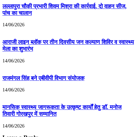
पर
किया
लल्लापुरा चौकी प्रभारी शिवम मिश्रा की कार्रवाई, दो वाहन सीज,
गंभीर
गया
आरोप,
पांच का चालान
सम्मानित
सील
भवन
14/06/2026
में
ही
G+2
आराजी लाइन ब्लॉक पर तीन दिवसीय जन कल्याण शिविर व स्वास्थ्य
की
मेला का शुभारंभ
जगह
G+4
14/06/2026
का
कराया
गया
राजमंगल सिंह बने एबीवीपी विभाग संयोजक
अवैध
निर्माण
14/06/2026
मानसिक स्वास्थ्य जागरूकता के उत्कृष्ट कार्यों हेतु डॉ. मनोज
तिवारी गोरखपुर में सम्मानित
14/06/2026