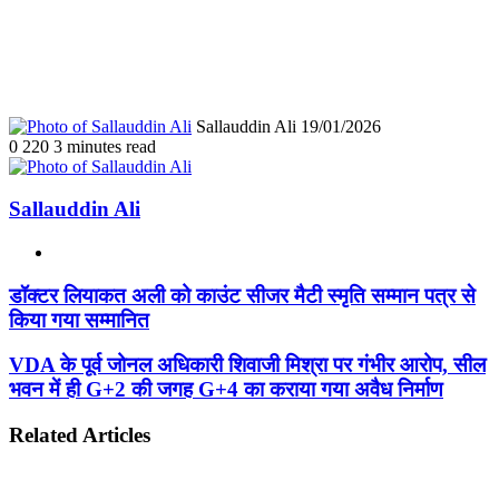
Send
Sallauddin Ali
19/01/2026
an
0
220
3 minutes read
email
Sallauddin Ali
Website
डॉक्टर
डॉक्टर लियाकत अली को काउंट सीजर मैटी स्मृति सम्मान पत्र से
लियाकत
किया गया सम्मानित
अली
को
VDA
VDA के पूर्व जोनल अधिकारी शिवाजी मिश्रा पर गंभीर आरोप, सील
काउंट
के
भवन में ही G+2 की जगह G+4 का कराया गया अवैध निर्माण
सीजर
पूर्व
मैटी
जोनल
स्मृति
Related Articles
अधिकारी
सम्मान
शिवाजी
पत्र
मिश्रा
से