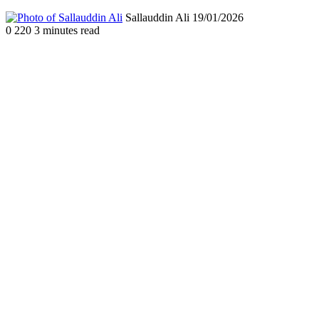
Send
Sallauddin Ali
19/01/2026
an
0
220
3 minutes read
email