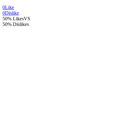
0
Like
0
Dislike
50% Likes
VS
50% Dislikes