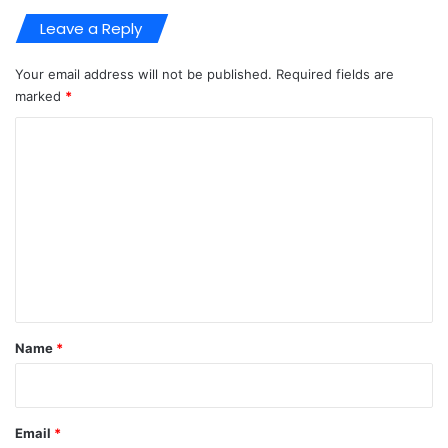
Leave a Reply
Your email address will not be published.
Required fields are
marked
*
C
o
m
m
e
n
t
*
Name
*
Email
*