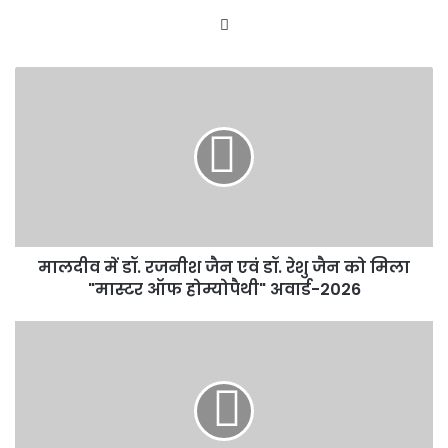
Website
मालदीव
में
डॉ.
रजनीश
जैन
एवं
डॉ.
रेशु
जैन
मालदीव में डॉ. रजनीश जैन एवं डॉ. रेशु जैन को मिला
को
मिला
"मास्टर ऑफ होम्योपैथी" अवार्ड-2026
"मास्टर
ऑफ
डंपर
होम्योपैथी"
की
अवार्ड-2026
चपेट
में
आने
से