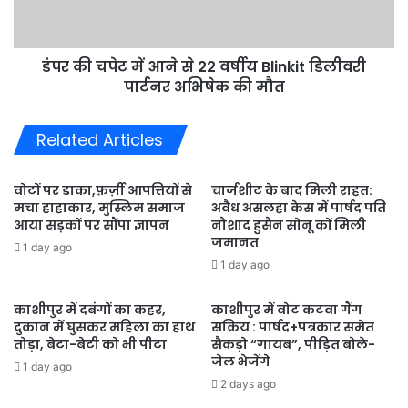
22
वर्षीय
Blinkit
डंपर की चपेट में आने से 22 वर्षीय Blinkit डिलीवरी
डिलीवरी
पार्टनर
पार्टनर अभिषेक की मौत
अभिषेक
की
Related Articles
मौत
वोटों पर डाका,फ़र्ज़ी आपत्तियों से
चार्जशीट के बाद मिली राहत:
मचा हाहाकार, मुस्लिम समाज
अवैध असलहा केस में पार्षद पति
आया सड़कों पर सौंपा ज्ञापन
नौशाद हुसैन सोनू कों मिली
जमानत
1 day ago
1 day ago
काशीपुर में दबंगों का कहर,
काशीपुर में वोट कटवा गैंग
दुकान में घुसकर महिला का हाथ
सक्रिय : पार्षद+पत्रकार समेत
तोड़ा, बेटा-बेटी को भी पीटा
सैकड़ो “गायब”, पीड़ित बोले-
जेल भेजेंगे
1 day ago
2 days ago