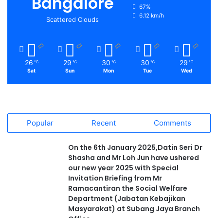
Bangalore
67%
6.12 km/h
Scattered Clouds
26
29
30
30
29
℃
℃
℃
℃
℃
Sat
Sun
Mon
Tue
Wed
Popular
Recent
Comments
On the 6th January 2025,Datin Seri Dr
Shasha and Mr Loh Jun have ushered
our new year 2025 with Special
Invitation Briefing from Mr
Ramacantiran the Social Welfare
Department (Jabatan Kebajikan
Masyarakat) at Subang Jaya Branch