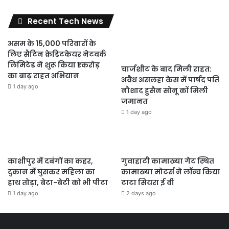
Recent Tech News
असम के 15,000 परिवारों के
लिए सैटिन क्रेडिटकेयर नेटवर्क
लिमिटेड ने शुरू किया ₹1 करोड़
चार्जशीट के बाद मिली राहत:
का बाढ़ राहत अभियान
अवैध असलहा केस में पार्षद पति
1 day ago
नौशाद हुसैन सोनू कों मिली
जमानत
1 day ago
काशीपुर में दबंगों का कहर,
गुवाहाटी कामाख्या गेट स्थित
दुकान में घुसकर महिला का
कामाख्या मोटर्स ने लॉन्च किया
हाथ तोड़ा, बेटा-बेटी को भी पीटा
टाटा सियरा ई वी
1 day ago
2 days ago