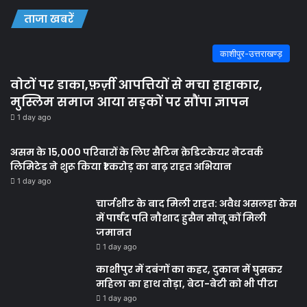
ताजा खबरें
काशीपुर-उत्तराखण्ड़
वोटों पर डाका,फ़र्ज़ी आपत्तियों से मचा हाहाकार,
मुस्लिम समाज आया सड़कों पर सौंपा ज्ञापन
1 day ago
असम के 15,000 परिवारों के लिए सैटिन क्रेडिटकेयर नेटवर्क
लिमिटेड ने शुरू किया ₹1 करोड़ का बाढ़ राहत अभियान
1 day ago
चार्जशीट के बाद मिली राहत: अवैध असलहा केस
में पार्षद पति नौशाद हुसैन सोनू कों मिली
जमानत
1 day ago
काशीपुर में दबंगों का कहर, दुकान में घुसकर
महिला का हाथ तोड़ा, बेटा-बेटी को भी पीटा
1 day ago