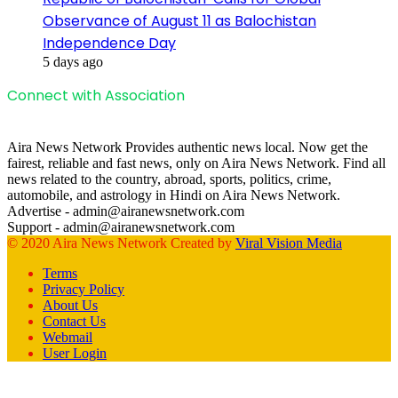
Observance of August 11 as Balochistan
Independence Day
5 days ago
Connect with Association
Aira News Network Provides authentic news local. Now get the
fairest, reliable and fast news, only on Aira News Network. Find all
news related to the country, abroad, sports, politics, crime,
automobile, and astrology in Hindi on Aira News Network.
Advertise - admin@airanewsnetwork.com
Support - admin@airanewsnetwork.com
© 2020 Aira News Network Created by
Viral Vision Media
Terms
Privacy Policy
About Us
Contact Us
Webmail
User Login
Facebook
X
WhatsApp
Telegram
Back