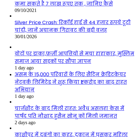
कमा सकते है 7 लाख रूपए तक , जानिए कैसे
09/10/2021
Silver Price Crash: रिकॉर्ड हाई से 44 हजार रुपये टूटी
चांदी, जानें अचानक गिरावट की बड़ी वजह
30/01/2026
वोटों पर डाका,फ़र्ज़ी आपत्तियों से मचा हाहाकार, मुस्लिम
समाज आया सड़कों पर सौंपा ज्ञापन
1 day ago
असम के 15,000 परिवारों के लिए सैटिन क्रेडिटकेयर
नेटवर्क लिमिटेड ने शुरू किया ₹1 करोड़ का बाढ़ राहत
अभियान
1 day ago
चार्जशीट के बाद मिली राहत: अवैध असलहा केस में
पार्षद पति नौशाद हुसैन सोनू कों मिली जमानत
2 days ago
काशीपुर में दबंगों का कहर, दुकान में घुसकर महिला