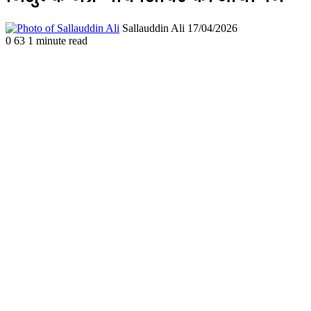
Send
Sallauddin Ali
17/04/2026
an
0
63
1 minute read
email