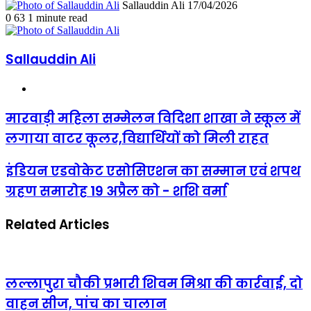
Send
Sallauddin Ali
17/04/2026
an
0
63
1 minute read
email
Sallauddin Ali
Website
मारवाड़ी
मारवाड़ी महिला सम्मेलन विदिशा शाखा ने स्कूल में
महिला
लगाया वाटर कूलर,विद्यार्थियों को मिली राहत
सम्मेलन
विदिशा
शाखा
इंडियन
इंडियन एडवोकेट एसोसिएशन का सम्मान एवं शपथ
ने
एडवोकेट
ग्रहण समारोह 19 अप्रैल को - शशि वर्मा
स्कूल
एसोसिएशन
में
का
लगाया
सम्मान
Related Articles
वाटर
एवं
कूलर,विद्यार्थियों
शपथ
को
ग्रहण
मिली
समारोह
राहत
19
लल्लापुरा चौकी प्रभारी शिवम मिश्रा की कार्रवाई, दो
अप्रैल
वाहन सीज, पांच का चालान
को