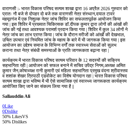
वाराणसी :- भारत विकास परिषद सत्यम शाखा द्वारा 16 अप्रैल 2026 गुरुवार को
प्रातः नौ बजे से दोपहर दो बजे तक वाराणसी नेत्र संस्थान,दयाल टावर
महमूरगंज में एक निशुल्क नेत्र जांच शिविर का सफलतापूर्वक आयोजन किया
गया | इस शिविर में प्रख्यात चिकित्सक डॉ.दीपक कुमार द्वारा लोगों की आंखों की
जांच की गई तथा आवश्यक परामर्श प्रदान किया गया | शिविर में कुल 34 लोगों ने
नेत्र जांच का लाभ प्राप्त किया | जांच के दौरान मरीजों को आंखों की देखभाल,
उचित उपचार एवं नियमित जांच के महत्व के बारे में भी जागरूक किया गया | इस
आयोजन का उद्देश्य समाज के विभिन्न वर्गों तक स्वास्थ्य सेवाओं को सुलभ
कराना तथा नेत्र संबंधी समस्याओं के प्रति जागरूकता बढ़ाना रहा |
कार्यक्रम में भारत विकास परिषद सत्यम परिवार के 12 सदस्यों की सक्रिय
सहभागिता रही | आयोजन को सफल बनाने में सचिव उपेंद्र निगम,अध्यक्ष अमित
कुमार जैन,कोषाध्यक्ष रानी कुमारी एवं महिला सहभागिता प्रमुख वंदना श्रीवास्तव
व शशांक शेखर त्रिपाठी एडवोकेट का विशेष योगदान रहा | भारत विकास परिषद
सत्यम शाखा द्वारा भविष्य में भी ऐसे सामाजिक एवं स्वास्थ्य जागरूकता कार्यक्रम
आयोजित किए जाने का संकल्प लिया गया है ||
Sallauddin Ali
0
Like
0
Dislike
50% Likes
VS
50% Dislikes