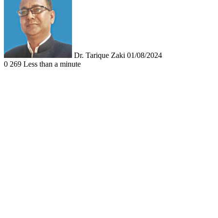
on
an
X
email
Dr. Tarique Zaki
01/08/2024
0
269
Less than a minute