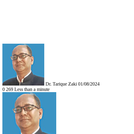
Follow
Send
on
an
X
email
Dr. Tarique Zaki
01/08/2024
0
269
Less than a minute