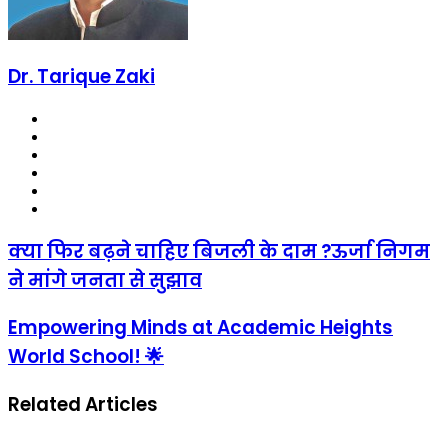
Dr. Tarique Zaki
Website
Facebook
X
LinkedIn
YouTube
Instagram
क्या
क्या फिर बढ़ने चाहिए बिजली के दाम ?ऊर्जा निगम
फिर
ने मांगे जनता से सुझाव
बढ़ने
चाहिए
बिजली
Empowering
Empowering Minds at Academic Heights
के
Minds
World School! 🌟
दाम
at
?
Academic
ऊर्जा
Heights
Related Articles
निगम
World
ने
School!
मांगे
🌟