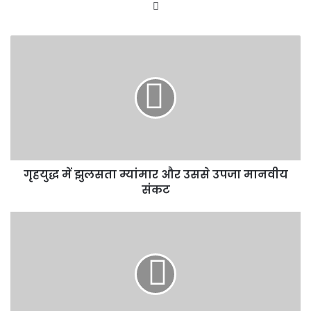
Website
गृहयुद्ध
में
झुलसता
म्यांमार
और
उससे
उपजा
मानवीय
संकट
गृहयुद्ध में झुलसता म्यांमार और उससे उपजा मानवीय
संकट
भालुओ
की
पित्त
की
थैलियों
के
साथ