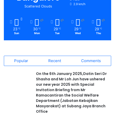
2.9 km/h
Scattered Clouds
23
30
29
29
29
℃
℃
℃
℃
℃
Sun
Mon
Tue
Wed
Thu
Popular
Recent
Comments
On the 6th January 2025,Datin Seri Dr
Shasha and Mr Loh Jun have ushered
our new year 2025 with Special
Invitation Briefing from Mr
Ramacantiran the Social Welfare
Department (Jabatan Kebajikan
Masyarakat) at Subang Jaya Branch
Office