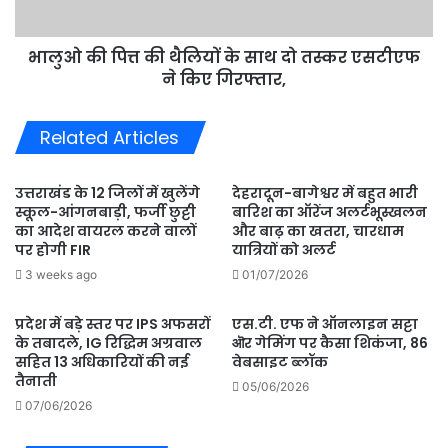
दो
तस्कर
भालुओ की पित्त की थैलियों के साथ दो तस्कर एसटीएफ
एसटीएफ
ने
ने किए गिरफ्तार,
किए
गिरफ्तार,
Related Articles
उत्तराखंड के 12 जिलों में खुलेंगे
देहरादून-बागेश्वर में बहुत भारी
स्कूल-आंगनबाड़ी, फर्जी छुट्टी
बारिश का ऑरेंज अलर्टभूस्खलन
का आदेश वायरल करने वालों
और बाढ़ का खतरा, चारधाम
पर होगी FIR
यात्रियों को अलर्ट
3 weeks ago
01/07/2026
प्रदेश में बड़े स्तर पर IPS अफसरों
एस.टी. एफ ने ऑनलाइन सट्टा
के तबादले, IG रिद्धिम अग्रवाल
ऒर गेमिंग पर कैसा शिकंजा, 86
सहित 13 अधिकारियों की नई
वेबसाइट ब्लॉक
तैनाती
05/06/2026
07/06/2026