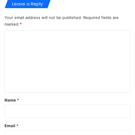
Leave a Reply
Your email address will not be published.
Required fields are
marked
*
C
o
m
m
e
n
t
*
Name
*
Email
*