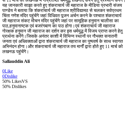
से 11 मार्च को लखनऊ में गोप्रतिष्ठा धर्मयुद्ध शंखनाद करने हेतु प्रस्थान करेंगे।
यह जानकारी साझा करते हुए शंकराचार्य जी महाराज के मीडिया प्रभारी संजय
पाण्डेय ने बताया कि शंकराचार्य जी महाराज श्रीविद्यामठ से चलकर सर्वप्रथम
चिंता गणेश मंदिर पहुंचेंगे जहां विधिवत पूजन अर्चन करने के पश्चात शंकराचार्य
जी महाराज संकट मोचन मंदिर पहुंचेंगे जहां पर सामूहिक हनुमान चालीसा का
पाठ,हनुमानाष्टक एवं बजरंगबाण का पाठ होगा।एवं शंकराचार्य जी महाराज
गोरक्षक हनुमान जी महाराज का दर्शन कर इस धर्मयुद्ध में विजय प्राप्त करने हेतु
प्रार्थना करेंगे।जिसके अनंतर काशी में विभिन्न स्थानों पर गौभक्त सनातनी
जनता एवं अधिवक्ताओं द्वारा शंकराचार्य जी महाराज का पुष्पवर्ष के साथ स्वागत
अभिनंदन होगा।और शंकराचार्य जी महाराज तय मार्गों द्वारा होते हुए 11 मार्च को
लखनऊ पहुंचेंगे।
Sallauddin Ali
0
Like
0
Dislike
50% Likes
VS
50% Dislikes