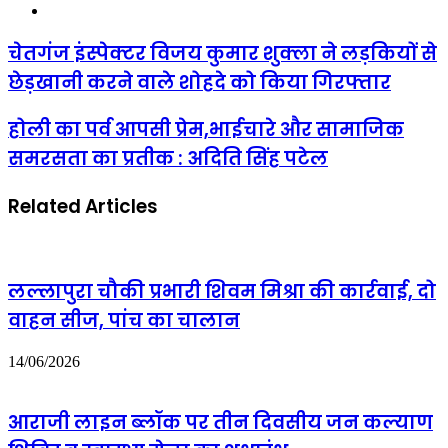
Website
चेतगंज
चेतगंज इंस्पेक्टर विजय कुमार शुक्ला ने लड़कियों से
इंस्पेक्टर
छेड़खानी करने वाले शोहदे को किया गिरफ्तार
विजय
कुमार
शुक्ला
होली
होली का पर्व आपसी प्रेम,भाईचारे और सामाजिक
ने
का
समरसता का प्रतीक : अदिति सिंह पटेल
लड़कियों
पर्व
से
आपसी
छेड़खानी
प्रेम,भाईचारे
Related Articles
करने
और
वाले
सामाजिक
शोहदे
समरसता
को
का
किया
प्रतीक
लल्लापुरा चौकी प्रभारी शिवम मिश्रा की कार्रवाई, दो
गिरफ्तार
:
वाहन सीज, पांच का चालान
अदिति
सिंह
पटेल
14/06/2026
आराजी लाइन ब्लॉक पर तीन दिवसीय जन कल्याण