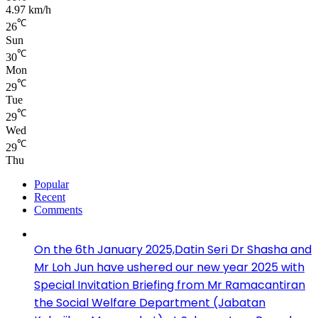
4.97 km/h
℃
26
Sun
℃
30
Mon
℃
29
Tue
℃
29
Wed
℃
29
Thu
Popular
Recent
Comments
On the 6th January 2025,Datin Seri Dr Shasha and
Mr Loh Jun have ushered our new year 2025 with
Special Invitation Briefing from Mr Ramacantiran
the Social Welfare Department (Jabatan