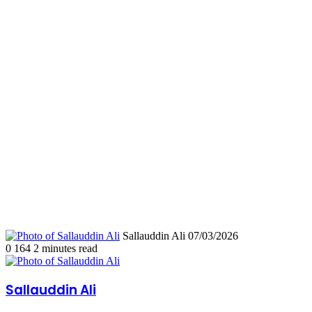
Send
Sallauddin Ali
07/03/2026
an
0
164
2 minutes read
email
Sallauddin Ali