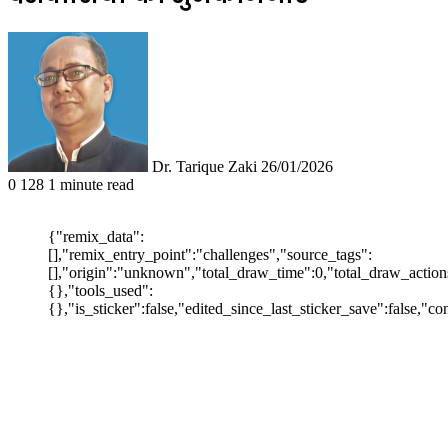
Follow
Send
on
an
X
email
Dr. Tarique Zaki
26/01/2026
0
128
1 minute read
{"remix_data":
[],"remix_entry_point":"challenges","source_tags":
[],"origin":"unknown","total_draw_time":0,"total_draw_action
{},"tools_used":
{},"is_sticker":false,"edited_since_last_sticker_save":false,"c