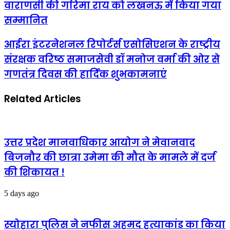
वाराणसी
वाराणसी की गरिमा राय को लखनऊ में किया गया
की
सम्मानित
गरिमा
राय
को
आईरा
आईरा इंटरनेशनल रिपोर्टर्स एसोसिएशन के राष्ट्रीय
लखनऊ
इंटरनेशनल
संरक्षक वरिष्ठ समाजसेवी डॉ मनोज वर्मा की ओर से
में
रिपोर्टर्स
किया
एसोसिएशन
गणतंत्र दिवस की हार्दिक शुभकामनाएं
गया
के
सम्मानित
राष्ट्रीय
Related Articles
संरक्षक
वरिष्ठ
समाजसेवी
डॉ
मनोज
उत्तर प्रदेश मानवाधिकार आयोग ने मेवानवाद
वर्मा
की
बिजनौर की छात्रा उमेमा की मौत के मामले में दर्ज
ओर
की शिकायत !
से
गणतंत्र
दिवस
5 days ago
की
हार्दिक
शुभकामनाएं
स्योहारा पुलिस ने नफीस अहमद हत्याकांड का किया