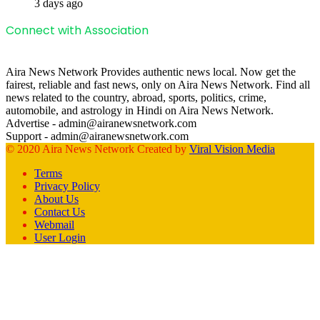
3 days ago
Connect with Association
Aira News Network Provides authentic news local. Now get the
fairest, reliable and fast news, only on Aira News Network. Find all
news related to the country, abroad, sports, politics, crime,
automobile, and astrology in Hindi on Aira News Network.
Advertise - admin@airanewsnetwork.com
Support - admin@airanewsnetwork.com
© 2020 Aira News Network Created by
Viral Vision Media
Terms
Privacy Policy
About Us
Contact Us
Webmail
User Login
Facebook
X
WhatsApp
Telegram
Back
to
top
button