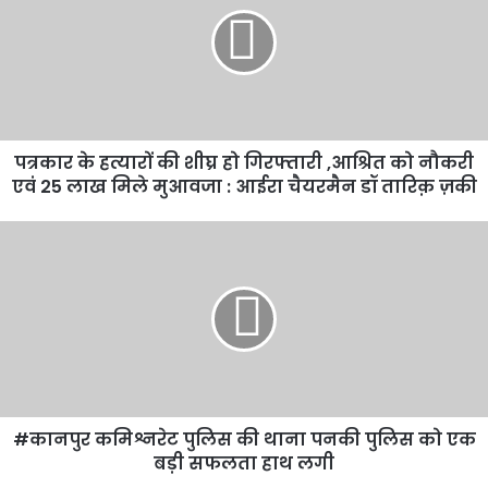
की
शीघ्र
हो
गिरफ्तारी
,आश्रित
को
पत्रकार के हत्यारों की शीघ्र हो गिरफ्तारी ,आश्रित को नौकरी
नौकरी
एवं
एवं 25 लाख मिले मुआवजा : आईरा चैयरमैन डॉ तारिक़ ज़की
25
लाख
#कानपुर
मिले
कमिश्नरेट
मुआवजा
पुलिस
:
की
आईरा
थाना
चैयरमैन
पनकी
डॉ
पुलिस
तारिक़
को
ज़की
एक
#कानपुर कमिश्नरेट पुलिस की थाना पनकी पुलिस को एक
बड़ी
सफलता
बड़ी सफलता हाथ लगी
हाथ