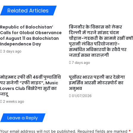
लगी
Related Articles
Republic of Balochistan’
बिजनौर के विकास को लेकर
Calls for Global Observance
दिल्ली में गरजे सांसद चंदन
of August 11 as Balochistan
चौहान-गडकरी के सामने रखीं वर्षों
Independence Day
पुरानी लंबित परियोजनाएं-
सम्बंधित अधिकारयों के रवैये पर
3 days ago
जताई सख्त नाराज़गी
7 days ago
मोहम्मद रफी की 46वीं पुण्यतिथि
पूर्वोत्तर भारत पहली बार देखेगा
पर सजेगी “रफी नाइट”, Music
इमर्सिव आरसी मोटरस्पोर्ट का
Lovers Club बिखेरेगा सुरों का
अनुभव
जादू
01/07/2026
2 weeks ago
Leave a Reply
Your email address will not be published.
Required fields are marked
*