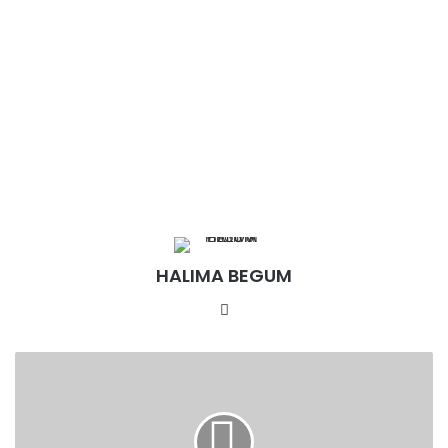
HALIMA BEGUM
Website
अंबुबाची
मेला
के
अवसर
पर