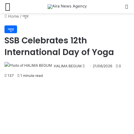
Menu
Se
Home
/
न्यूज़
न्यूज़
SSB Celebrates 12th
International Day of Yoga
Send
HALIMA BEGUM
21/06/2026
0
an
137
1 minute read
email