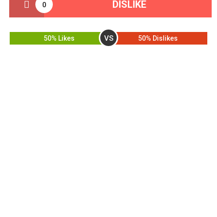
DISLIKE
0
VS
50% Likes
50% Dislikes