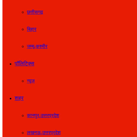
छत्तीसगढ़
बिहार
जम्मू-कश्मीर
पॉलिटिक्स
न्यूज़
शहर
कानपुर-उत्तरप्रदेश
लखनऊ-उत्तरप्रदेश