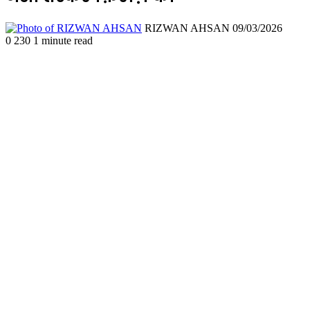
Send
RIZWAN AHSAN
09/03/2026
an
0
230
1 minute read
email