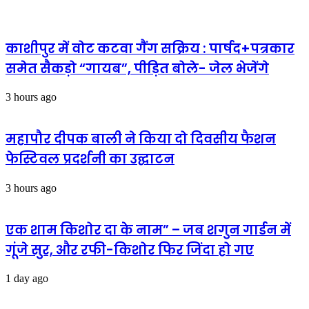
किया
सफलता
प्रस्तुत
पाने
वाली
बेटियों
काशीपुर में वोट कटवा गैंग सक्रिय : पार्षद+पत्रकार
को
समेत सैकड़ो “गायब”, पीड़ित बोले- जेल भेजेंगे
सीएम
धामी
ने
3 hours ago
फोन
पर
शुभकामनायें
महापौर दीपक बाली ने किया दो दिवसीय फैशन
फेस्टिवल प्रदर्शनी का उद्घाटन
3 hours ago
एक शाम किशोर दा के नाम” – जब शगुन गार्डन में
गूंजे सुर, और रफी-किशोर फिर जिंदा हो गए
1 day ago