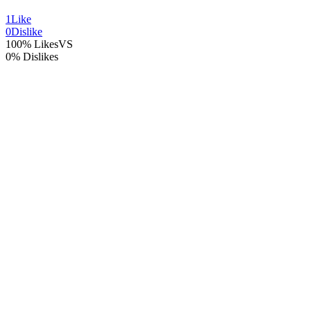
1
Like
0
Dislike
100% Likes
VS
0% Dislikes