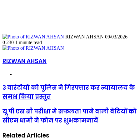
Send
RIZWAN AHSAN
09/03/2026
an
0
230
1 minute read
email
RIZWAN AHSAN
Website
3
3 वारंटीयो को पुलिस ने गिरफ्तार कर न्यायालय के
वारंटीयो
समक्ष किया प्रस्तुत
को
पुलिस
ने
यू
यू पी एस सी परीक्षा मे सफलता पाने वाली बेटियों को
गिरफ्तार
पी
सीएम धामी ने फोन पर शुभकामनायें
कर
एस
न्यायालय
सी
के
परीक्षा
Related Articles
समक्ष
मे