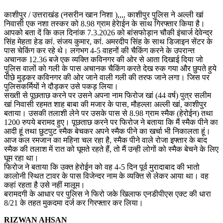
काशीपुर / उत्तराखंड (नसरीन खान निशा ),,,, काशीपुर पुलिस ने अल्ली खां
निवासी एक नशा तस्कर को 8.98 ग्राम हेरेाईन के साथ गिरफ्तार किया है।
आपको बता दें कि कल दिनांक 7.3.2026 को बांसफोड़ान चौकी इंचार्ज देवेन्द्र
सिंह मेहता हेड कां. संजय कुमार, कां. अमरदीप सिंह के साथ डिजाइन सेंटर के
पास चेकिंग कर रहे थे। लगभग 4-5 वाहनों की चैकिंग करने के उपरान्त
अचानक 12.36 बजे एक व्यक्ति कविनगर की ओर से आता दिखाई दिया जो
पुलिस वालों को गली के पास अचानक चैकिंग करते देख रुक गया और छुपते हुये
पीछे मुड़कर कविनगर की ओर जाने वाली गली की तरफ जाने लगा। जिस पर
पुलिसकर्मियों ने दौड़कर उसे पकड़ लिया।
सख्ती से पूछताछ करने पर उसने अपना नाम फिरोज खां (44 वर्ष) पुत्र सलीम
खां निवासी रहमत शाह बाबा की मजार के पास, मौहल्ला अल्ली खां, काशीपुर
बताया। उसकी तलाशी लेने पर उसके पास से 8.98 ग्राम स्मैक (हेरोईन) तथा
1200 रुपये बरामद हुए। पूछताछ करने पर फिरोज ने बताया कि मैं स्मैक पीने का
आदी हूं तथा छुटपुट स्मैक बेचकर अपने स्मैक पीने का खर्चा भी निकालता हूं।
आज कल रमजान का महिना चल रहा है, स्मैक पीने वाले रोजा इफ्तार के बाद
स्मैक की तलाश में रात को घूमते रहते हैं, तो मैं उन्ही लोगों को स्मैक बेचने के लिए
घूम रहा था।
फिरोज ने बताया कि उक्त हेरोईन को वह 4-5 दिन पूर्व मुरादाबाद की भातो
कालोनी स्थित टावर के पास विजेन्दर नाम के व्यक्ति से लेकर आया था। वह
कहां रहता है उसे नहीं मालूम।
बरामदगी के आधार पर पुलिस ने फिरो जके खिलाफ एनडीपीएस एक्ट की धारा
8/21 के तहत मुकदमा दर्ज कर गिरफ्तार कर लिया।
RIZWAN AHSAN