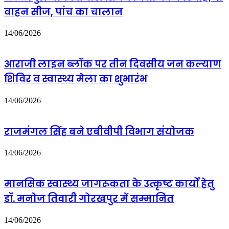
हाजिर
वाहन सीज, पांच का चालान
कर
विभागीय
जांच
14/06/2026
शुरूएडिशनल
सीपी
की
आराजी लाइन ब्लॉक पर तीन दिवसीय जन कल्याण
जांच
में
शिविर व स्वास्थ्य मेला का शुभारंभ
दोषी
पाए
14/06/2026
गए
टीआई;
होमगार्ड
राजमंगल सिंह बने एबीवीपी विभाग संयोजक
ने
3,000
रुपये
14/06/2026
लेने
की
बात
मानसिक स्वास्थ्य जागरूकता के उत्कृष्ट कार्यों हेतु
कबूली
डॉ. मनोज तिवारी गोरखपुर में सम्मानित
14/06/2026