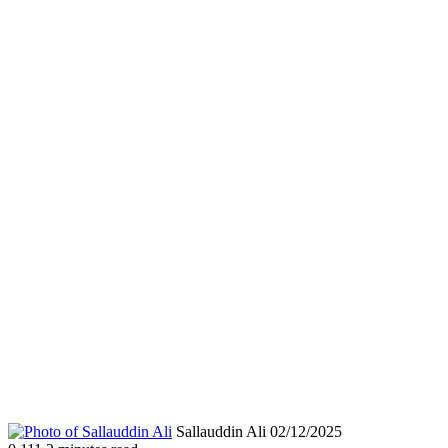
Send
Sallauddin Ali
02/12/2025