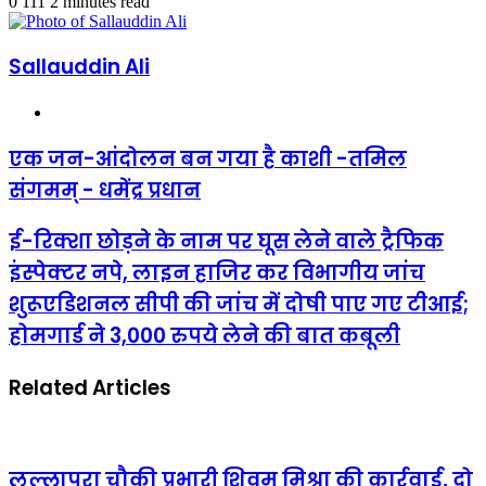
an
0
111
2 minutes read
email
Sallauddin Ali
Website
एक
एक जन-आंदोलन बन गया है काशी -तमिल
जन-
संगमम् - धमेंद्र प्रधान
आंदोलन
बन
गया
ई-
ई-रिक्शा छोड़ने के नाम पर घूस लेने वाले ट्रैफिक
है
रिक्शा
इंस्पेक्टर नपे, लाइन हाजिर कर विभागीय जांच
काशी
छोड़ने
-तमिल
के
शुरूएडिशनल सीपी की जांच में दोषी पाए गए टीआई;
संगमम्
नाम
-
होमगार्ड ने 3,000 रुपये लेने की बात कबूली
पर
धमेंद्र
घूस
प्रधान
लेने
Related Articles
वाले
ट्रैफिक
इंस्पेक्टर
नपे,
लाइन
लल्लापुरा चौकी प्रभारी शिवम मिश्रा की कार्रवाई, दो