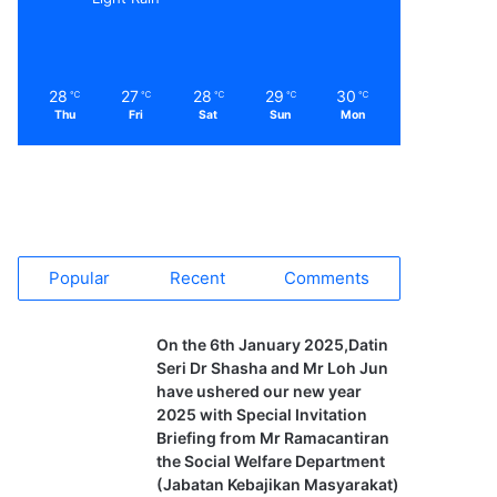
28
27
28
29
30
℃
℃
℃
℃
℃
Thu
Fri
Sat
Sun
Mon
Popular
Recent
Comments
On the 6th January 2025,Datin
Seri Dr Shasha and Mr Loh Jun
have ushered our new year
2025 with Special Invitation
Briefing from Mr Ramacantiran
the Social Welfare Department
(Jabatan Kebajikan Masyarakat)