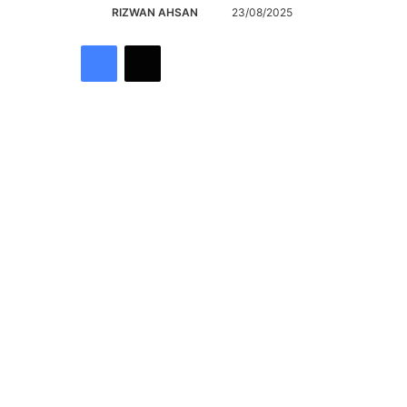
Send
RIZWAN AHSAN
23/08/2025
an
Facebook
X
email