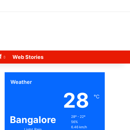
े
Web Stories
Weather
28
℃
Bangalore
28º - 22º
56%
6.46 km/h
Light Rain