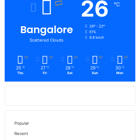
26
℃
Bangalore
26º - 22º
61%
6.8 km/h
Scattered Clouds
25
27
28
29
30
℃
℃
℃
℃
℃
Thu
Fri
Sat
Sun
Mon
Popular
Recent