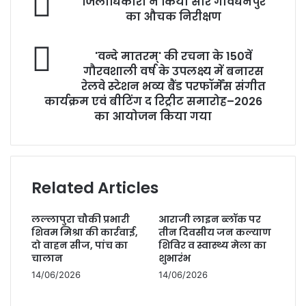
जिलाधिकारी ने किया सीर गोवर्धनपुर
ने
का औचक निरीक्षण
किया
सीर
'वन्दे
गोवर्धनपुर
'वन्दे मातरम्' की रचना के 150वें
मातरम्'
का
गौरवशाली वर्ष के उपलक्ष्य में बनारस
की
औचक
रेलवे स्टेशन भव्य बैंड परफॉर्मेंस संगीत
रचना
निरीक्षण
कार्यक्रम एवं बीटिंग द रिट्रीट समारोह–2026
के
का आयोजन किया गया
150वें
गौरवशाली
वर्ष
के
उपलक्ष्य
Related Articles
में
बनारस
लल्लापुरा चौकी प्रभारी
आराजी लाइन ब्लॉक पर
रेलवे
शिवम मिश्रा की कार्रवाई,
तीन दिवसीय जन कल्याण
स्टेशन
दो वाहन सीज, पांच का
शिविर व स्वास्थ्य मेला का
भव्य
चालान
शुभारंभ
बैंड
14/06/2026
14/06/2026
परफॉर्मेंस
संगीत