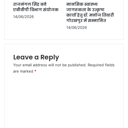
कार्यक्रम
राजमंगल सिंह बने
मानसिक स्वास्थ्य
एवं
एबीवीपी विभाग संयोजक
जागरूकता के उत्कृष्ट
बीटिंग
कार्यों हेतु डॉ. मनोज तिवारी
14/06/2026
द
गोरखपुर में सम्मानित
रिट्रीट
14/06/2026
समारोह–
2026
का
आयोजन
किया
Leave a Reply
गया
Your email address will not be published.
Required fields
are marked
*
C
o
m
m
e
n