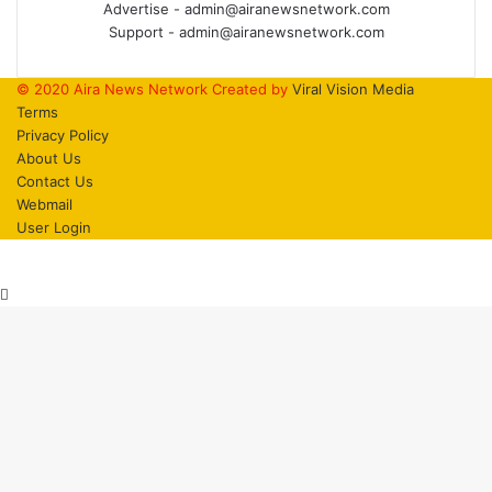
Advertise - admin@airanewsnetwork.com
Support - admin@airanewsnetwork.com
© 2020 Aira News Network Created by
Viral Vision Media
Terms
Privacy Policy
About Us
Contact Us
Webmail
User Login
Back
to
top
button