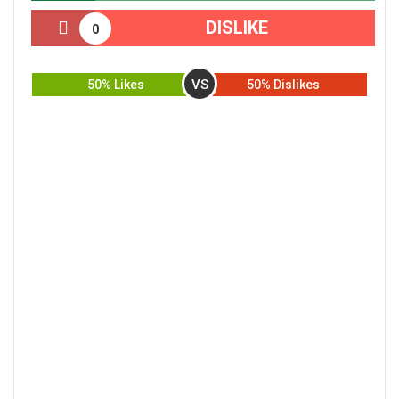
DISLIKE
0
VS
50% Likes
50% Dislikes