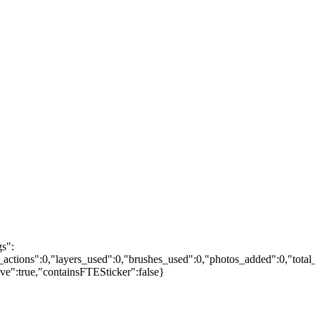
gs":
actions":0,"layers_used":0,"brushes_used":0,"photos_added":0,"total_
ave":true,"containsFTESticker":false}