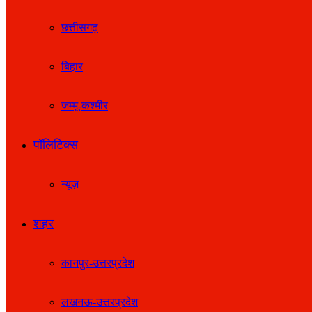
छत्तीसगढ़
बिहार
जम्मू-कश्मीर
पॉलिटिक्स
न्यूज़
शहर
कानपुर-उत्तरप्रदेश
लखनऊ-उत्तरप्रदेश