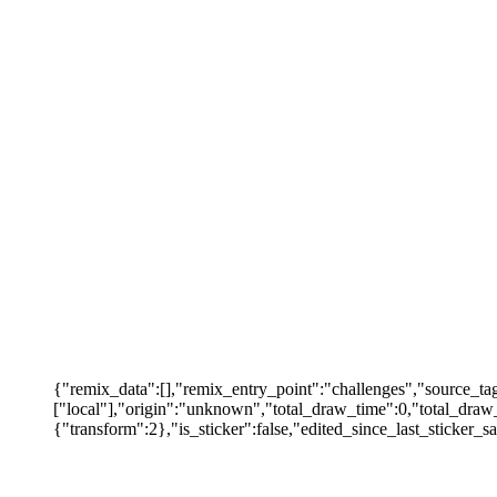
{"remix_data":[],"remix_entry_point":"challenges","source_ta
["local"],"origin":"unknown","total_draw_time":0,"total_draw_
{"transform":2},"is_sticker":false,"edited_since_last_sticker_s