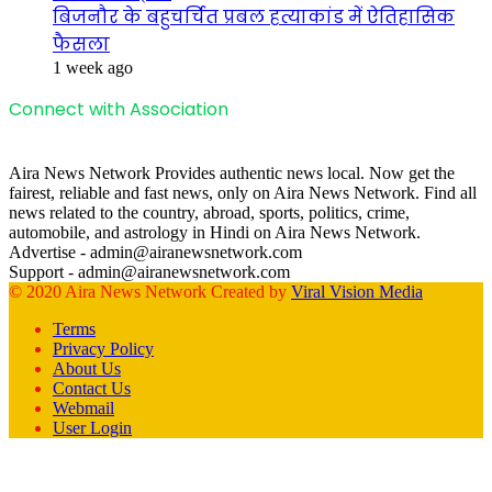
बिजनौर के बहुचर्चित प्रबल हत्याकांड में ऐतिहासिक
फैसला
1 week ago
Connect with Association
Aira News Network Provides authentic news local. Now get the
fairest, reliable and fast news, only on Aira News Network. Find all
news related to the country, abroad, sports, politics, crime,
automobile, and astrology in Hindi on Aira News Network.
Advertise - admin@airanewsnetwork.com
Support - admin@airanewsnetwork.com
© 2020 Aira News Network Created by
Viral Vision Media
Terms
Privacy Policy
About Us
Contact Us
Webmail
User Login
Facebook
X
WhatsApp
Telegram
Back
to