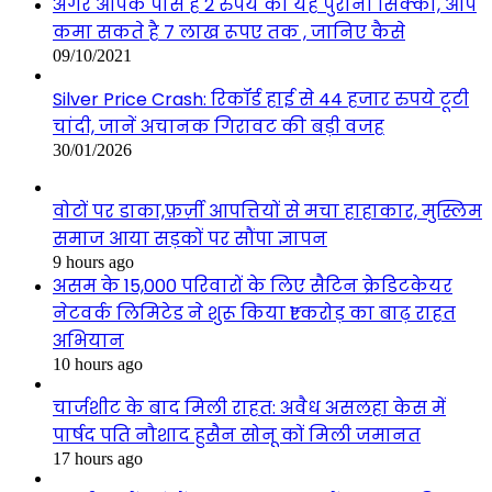
अगर आपके पास है 2 रुपये का यह पुराना सिक्का, आप
कमा सकते है 7 लाख रूपए तक , जानिए कैसे
09/10/2021
Silver Price Crash: रिकॉर्ड हाई से 44 हजार रुपये टूटी
चांदी, जानें अचानक गिरावट की बड़ी वजह
30/01/2026
वोटों पर डाका,फ़र्ज़ी आपत्तियों से मचा हाहाकार, मुस्लिम
समाज आया सड़कों पर सौंपा ज्ञापन
9 hours ago
असम के 15,000 परिवारों के लिए सैटिन क्रेडिटकेयर
नेटवर्क लिमिटेड ने शुरू किया ₹1 करोड़ का बाढ़ राहत
अभियान
10 hours ago
चार्जशीट के बाद मिली राहत: अवैध असलहा केस में
पार्षद पति नौशाद हुसैन सोनू कों मिली जमानत
17 hours ago