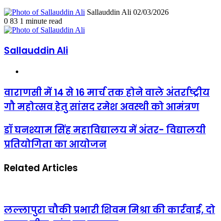
Send
Sallauddin Ali
02/03/2026
an
0
83
1 minute read
email
Sallauddin Ali
Website
वाराणसी
वाराणसी में 14 से 16 मार्च तक होने वाले अंतर्राष्ट्रीय
में
गौ महोत्सव हेतु सांसद रमेश अवस्थी को आमंत्रण
14
से
16
डॉ
डॉ घनश्याम सिंह महाविद्यालय में अंतर- विद्यालयी
मार्च
घनश्याम
प्रतियोगिता का आयोजन
तक
सिंह
होने
महाविद्यालय
वाले
में
Related Articles
अंतर्राष्ट्रीय
अंतर-
गौ
विद्यालयी
महोत्सव
प्रतियोगिता
हेतु
का
सांसद
आयोजन
लल्लापुरा चौकी प्रभारी शिवम मिश्रा की कार्रवाई, दो
रमेश