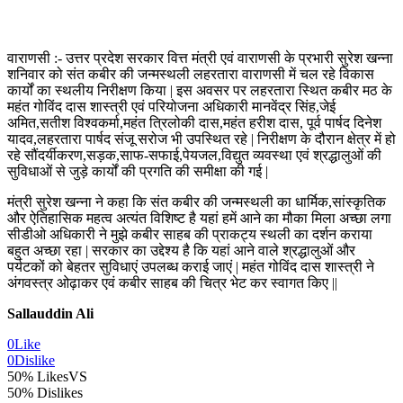
वाराणसी :- उत्तर प्रदेश सरकार वित्त मंत्री एवं वाराणसी के प्रभारी सुरेश खन्ना
शनिवार को संत कबीर की जन्मस्थली लहरतारा वाराणसी में चल रहे विकास
कार्यों का स्थलीय निरीक्षण किया | इस अवसर पर लहरतारा स्थित कबीर मठ के
महंत गोविंद दास शास्त्री एवं परियोजना अधिकारी मानवेंद्र सिंह,जेई
अमित,सतीश विश्वकर्मा,महंत त्रिलोकी दास,महंत हरीश दास, पूर्व पार्षद दिनेश
यादव,लहरतारा पार्षद संजू सरोज भी उपस्थित रहे | निरीक्षण के दौरान क्षेत्र में हो
रहे सौंदर्यीकरण,सड़क,साफ-सफाई,पेयजल,विद्युत व्यवस्था एवं श्रद्धालुओं की
सुविधाओं से जुड़े कार्यों की प्रगति की समीक्षा की गई |
मंत्री सुरेश खन्ना ने कहा कि संत कबीर की जन्मस्थली का धार्मिक,सांस्कृतिक
और ऐतिहासिक महत्व अत्यंत विशिष्ट है यहां हमें आने का मौका मिला अच्छा लगा
सीडीओ अधिकारी ने मुझे कबीर साहब की प्राकट्य स्थली का दर्शन कराया
बहुत अच्छा रहा | सरकार का उद्देश्य है कि यहां आने वाले श्रद्धालुओं और
पर्यटकों को बेहतर सुविधाएं उपलब्ध कराई जाएं | महंत गोविंद दास शास्त्री ने
अंगवस्त्र ओढ़ाकर एवं कबीर साहब की चित्र भेट कर स्वागत किए ||
Sallauddin Ali
0
Like
0
Dislike
50% Likes
VS
50% Dislikes