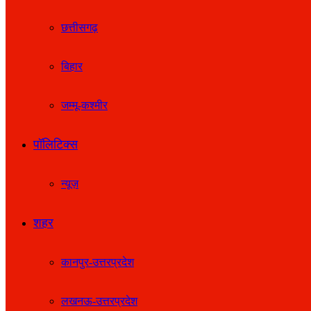
छत्तीसगढ़
बिहार
जम्मू-कश्मीर
पॉलिटिक्स
न्यूज़
शहर
कानपुर-उत्तरप्रदेश
लखनऊ-उत्तरप्रदेश