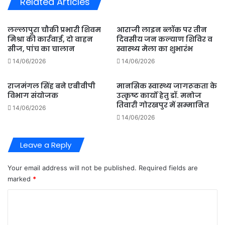
Related Articles
घी,
अधिकारियों
ने
लल्लापुरा चौकी प्रभारी शिवम
आराजी लाइन ब्लॉक पर तीन
1610
मिश्रा की कार्रवाई, दो वाहन
दिवसीय जन कल्याण शिविर व
लीटर
सीज, पांच का चालान
स्वास्थ्य मेला का शुभारंभ
जब्त
14/06/2026
14/06/2026
किया
राजमंगल सिंह बने एबीवीपी
मानसिक स्वास्थ्य जागरूकता के
विभाग संयोजक
उत्कृष्ट कार्यों हेतु डॉ. मनोज
तिवारी गोरखपुर में सम्मानित
14/06/2026
14/06/2026
Leave a Reply
Your email address will not be published.
Required fields are
marked
*
C
o