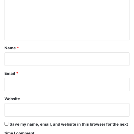
m
m
e
n
t
*
Name
*
Email
*
Website
Save my name, email, and website in this browser for the next
time I comment.