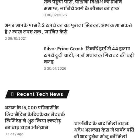
तक पहुंचा पारा, पश्चिमी विक्षोभ का प्रभाव
समाप्त, जानिये आगे के मौसम का हाल
06/02/2026
अगर आपके पास है 2 रुपये का यह पुराना सिक्का, आप कमा सकते
है 7 लाख रूपए तक , जानिए कैसे
09/10/2021
Silver Price Crash: रिकॉर्ड हाई से 44 हजार
रुपये टूटी चांदी, जानें अचानक गिरावट की बड़ी
वजह
30/01/2026
Recent Tech News
असम के 15,000 परिवारों के
लिए सैटिन क्रेडिटकेयर नेटवर्क
लिमिटेड ने शुरू किया ₹1 करोड़
चार्जशीट के बाद मिली राहत:
का बाढ़ राहत अभियान
अवैध असलहा केस में पार्षद पति
1 day ago
नौशाद हुसैन सोनू कों मिली