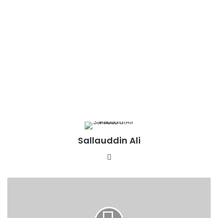
Sallauddin Ali
Website
राजातालाब
में
आकर्षण
का