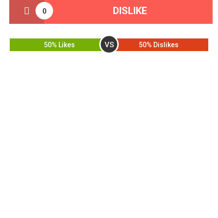
DISLIKE
0
VS
50% Likes
50% Dislikes