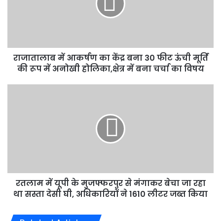
केंद्र
बना
30
फीट
ऊंची
राजातालाब में आकर्षण का केंद्र बना 30 फीट ऊंची मूर्ति
मूर्ति
की
की रूप में अनोखी होलिका,क्षेत्र में बना चर्चा का विषय
रूप
में
रतलाम
अनोखी
में
होलिका,क्षेत्र
यूपी
में
के
बना
मुजफ्फरपुर
चर्चा
से
का
मंगाकर
विषय
बेचा
जा
रतलाम में यूपी के मुजफ्फरपुर से मंगाकर बेचा जा रहा
रहा
था
था सस्ता देसी घी, अधिकारियों ने 1610 लीटर जब्त किया
सस्ता
देसी