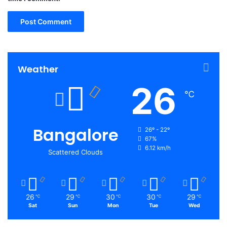
Weather
26
℃
Bangalore
26º - 22º
67%
6.12 km/h
Scattered Clouds
26
29
30
30
29
℃
℃
℃
℃
℃
Sat
Sun
Mon
Tue
Wed