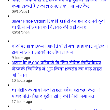
अगर आपके पास है 2 रुपये का यह पुराना सिक्का, आप
कमा सकते है 7 लाख रूपए तक , जानिए कैसे
09/10/2021
Silver Price Crash: रिकॉर्ड हाई से 44 हजार रुपये टूटी
चांदी, जानें अचानक गिरावट की बड़ी वजह
30/01/2026
वोटों पर डाका,फ़र्ज़ी आपत्तियों से मचा हाहाकार, मुस्लिम
समाज आया सड़कों पर सौंपा ज्ञापन
9 hours ago
असम के 15,000 परिवारों के लिए सैटिन क्रेडिटकेयर
नेटवर्क लिमिटेड ने शुरू किया ₹1 करोड़ का बाढ़ राहत
अभियान
10 hours ago
चार्जशीट के बाद मिली राहत: अवैध असलहा केस में
पार्षद पति नौशाद हुसैन सोनू कों मिली जमानत
17 hours ago