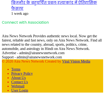
बिजनौर के बहुचर्चित प्रबल हत्याकांड में ऐतिहासिक
फैसला
1 week ago
Connect with Association
Aira News Network Provides authentic news local. Now get the
fairest, reliable and fast news, only on Aira News Network. Find all
news related to the country, abroad, sports, politics, crime,
automobile, and astrology in Hindi on Aira News Network.
Advertise - admin@airanewsnetwork.com
Support - admin@airanewsnetwork.com
© 2020 Aira News Network Created by
Viral Vision Media
Terms
Privacy Policy
About Us
Contact Us
Webmail
User Login
Facebook
X
WhatsApp
Telegram
Back
to