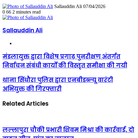
Send
Sallauddin Ali
07/04/2026
an
0
66
2 minutes read
email
Sallauddin Ali
Website
मंडलायुक्त
मंडलायुक्त द्वारा विशेष प्रगाढ़ पुनरीक्षण अंतर्गत
द्वारा
निर्वाचन संबंधी कार्यों की विस्तृत समीक्षा की गयी
विशेष
प्रगाढ़
पुनरीक्षण
थाना
थाना सिंधौरा पुलिस द्वारा एनबीडब्ल्यू वारंटी
अंतर्गत
सिंधौरा
अभियुक्त की गिरफ्तारी
निर्वाचन
पुलिस
संबंधी
द्वारा
कार्यों
एनबीडब्ल्यू
Related Articles
की
वारंटी
विस्तृत
अभियुक्त
समीक्षा
की
की
गिरफ्तारी
गयी
लल्लापुरा चौकी प्रभारी शिवम मिश्रा की कार्रवाई, दो