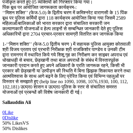
पंजीकृत करते हुए 05 व्यक्तियों को गिरफ्तार किया गया।
पिंक बूथ पर आयोजित जागरूकता कार्यक्रम-:
‘‘मिशन शक्ति’’ (फेज-5.0) के द्वितीय चरण में कमिश्नरेट वाराणसी के 15 पिंक
बूथ पर पुलिस कर्मियों द्वारा 118 कार्यक्रम आयोजित किया गया जिसमें 2589
महिलाओं/बालिकाओं को भारत सरकार द्वारा संचालित सरकारी जन
कल्याणकारी योजनाओं व हेल्प लाइनों से सम्बन्धित जानकारी देते हुए पुलिस
अधिकारियों द्वारा 2704 प्रचार-प्रसार सामग्री वितरित कर जागरूक किया
1-‘‘मिशन शक्ति’’ (फेज-5.0 द्वितीय चरण ) में सहायक पुलिस आयुक्त कोतवाली
श्री विजय प्रताप एवं प्रभारी निरीक्षक श्री राजकिशोर पाण्डेय व उनकी टीम
द्वारा रामनगर में स्थापित किये गये शिशू गृह का निरीक्षण कर साइबर अपराध एवं
धोखाधड़ी से बचाव, छेड़खानी तथा बाल अपराधों के संबंध में विस्तारपूर्वक
जानकारी प्रदान करते हुए अपने अधिकारों के प्रति जागरूक रहने, किसी भी
प्रकार की छेड़खानी या उत्पीड़न की स्थिति में बिना झिझक शिकायत करने तथा
आत्मविश्वास के साथ आगे बढ़ने के लिए प्रेरित किया एवं विभिन्न पहलुओं पर
विस्तार से समझाते हुए (help line no 1090, 1098, 1076,1930, 100, 112,
102,181) उ0प्र0 शासन व उ0प्र0 पुलिस के स्तर से संचालित समस्त
योजनाओं एवं प्रबन्धों की विशेष जानकारी दी गई।
Sallauddin Ali
0
Like
0
Dislike
50% Likes
VS
50% Dislikes