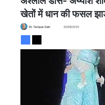
अश्लील डांस- अय्याश शौकी
खेतों में धान की फसल झाड
Follow
Send
Dr. Tarique Zaki
25/08/2025
on
an
Facebook
X
X
email