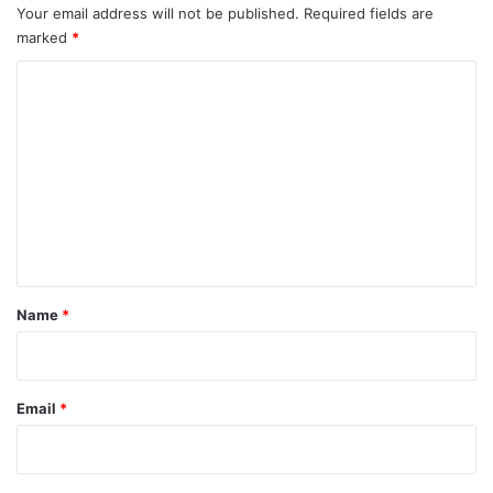
Your email address will not be published.
Required fields are
marked
*
C
o
m
m
e
n
t
*
Name
*
Email
*