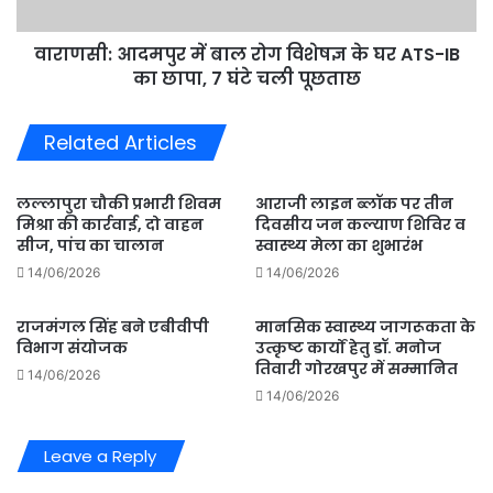
घर
ATS-
वाराणसी: आदमपुर में बाल रोग विशेषज्ञ के घर ATS-IB
IB
का
का छापा, 7 घंटे चली पूछताछ
छापा,
7
Related Articles
घंटे
चली
पूछताछ
लल्लापुरा चौकी प्रभारी शिवम
आराजी लाइन ब्लॉक पर तीन
मिश्रा की कार्रवाई, दो वाहन
दिवसीय जन कल्याण शिविर व
सीज, पांच का चालान
स्वास्थ्य मेला का शुभारंभ
14/06/2026
14/06/2026
राजमंगल सिंह बने एबीवीपी
मानसिक स्वास्थ्य जागरूकता के
विभाग संयोजक
उत्कृष्ट कार्यों हेतु डॉ. मनोज
तिवारी गोरखपुर में सम्मानित
14/06/2026
14/06/2026
Leave a Reply