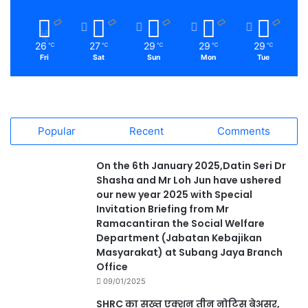
26
27
29
29
29
℃
℃
℃
℃
℃
Fri
Sat
Sun
Mon
Tue
Popular
Recent
Comments
On the 6th January 2025,Datin Seri Dr
Shasha and Mr Loh Jun have ushered
our new year 2025 with Special
Invitation Briefing from Mr
Ramacantiran the Social Welfare
Department (Jabatan Kebajikan
Masyarakat) at Subang Jaya Branch
Office
09/01/2025
SHRC का सख्त एक्शन तीन नोटिस बेअसर,