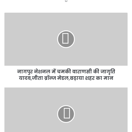
नागपुर
नेशनल
में
चमकी
वाराणसी
की
जागृति
यादव,जीता
ब्रॉन्ज
नागपुर नेशनल में चमकी वाराणसी की जागृति
मेडल,बढ़ाया
शहर
यादव,जीता ब्रॉन्ज मेडल,बढ़ाया शहर का मान
का
मान
वाराणसी:
आदमपुर
में
बाल
रोग
विशेषज्ञ
के