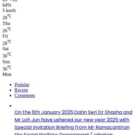
64%
5 km/h
℃
28
Thu
℃
26
Fri
℃
28
Sat
℃
30
Sun
℃
30
Mon
Popular
Recent
Comments
On the 6th January 2025,Datin Seri Dr Shasha and
Mr Loh Jun have ushered our new year 2025 with
Special Invitation Briefing from Mr Ramacantiran
the Social Welfare Department (Jabatan