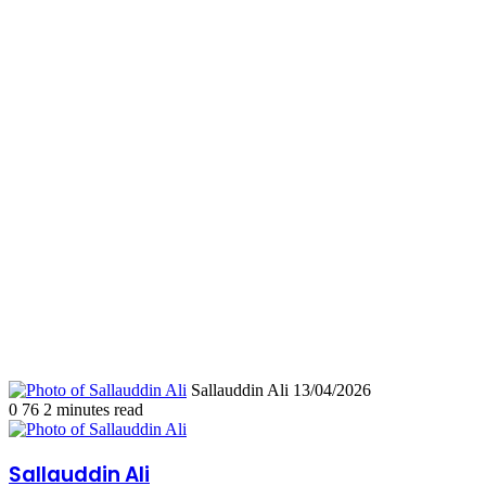
Send
Sallauddin Ali
13/04/2026
an
0
76
2 minutes read
email
Sallauddin Ali