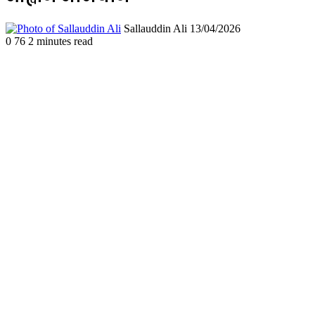
Send
Sallauddin Ali
13/04/2026
an
0
76
2 minutes read
email