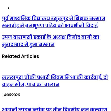
Website
पूर्व
पूर्व माध्यमिक विद्यालय रसूलपुर में शिक्षक सम्मान
माध्यमिक
समारोह मे ब्रजभूषण पांडेय को भावभीनी विदाई
विद्यालय
रसूलपुर
में
उपज
उपज वाराणसी इकाई के अध्यक्ष विनोद बागी का
शिक्षक
वाराणसी
मुरादाबाद में हुआ सम्मान
सम्मान
इकाई
समारोह
के
मे
अध्यक्ष
Related Articles
ब्रजभूषण
विनोद
पांडेय
बागी
को
का
भावभीनी
मुरादाबाद
विदाई
में
लल्लापुरा चौकी प्रभारी शिवम मिश्रा की कार्रवाई, दो
हुआ
वाहन सीज, पांच का चालान
सम्मान
14/06/2026
आराजी लाइन ब्लॉक पर तीन दिवसीय जन कल्याण