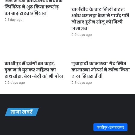
लिए सैटिन क्रेडिटकेयर नेटवर्क
लिमिटेड ने शुरू किया ₹1 करोड़
चार्जशीट के बाद मिली राहत:
का बाढ़ राहत अभियान
अवैध असलहा केस में पार्षद पति
1 day ago
नौशाद हुसैन सोनू कों मिली
जमानत
2 days ago
काशीपुर में दबंगों का कहर,
गुवाहाटी कामाख्या गेट स्थित
दुकान में घुसकर महिला का
कामाख्या मोटर्स ने लॉन्च किया
हाथ तोड़ा, बेटा-बेटी को भी पीटा
टाटा सियरा ई वी
2 days ago
3 days ago
ताजा खबरें
काशीपुर-उत्तराखण्ड़