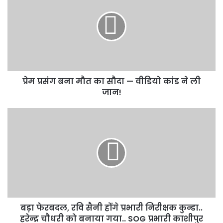
बना
मौत
का
सौदा
—
वीडियो
कांड
प्रेम प्रसंग बना मौत का सौदा — वीडियो कांड ने ली
ने
ली
जान!
जान!
बड़ा
फेरबदल,
रवि
सैनी
होंगे
प्रभारी
निरीक्षक
कुन्डा..
हरेन्द्र
बड़ा फेरबदल, रवि सैनी होंगे प्रभारी निरीक्षक कुन्डा..
चौधरी
को
हरेन्द्र चौधरी को बनाया गया.. SOG प्रभारी काशीपुर