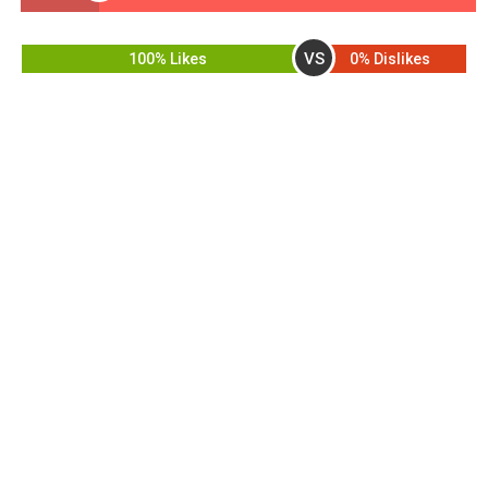
VS
100% Likes
0% Dislikes