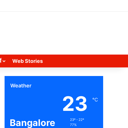
े
Web Stories
Weather
23
℃
Bangalore
23º - 22º
77%