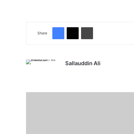
Facebook
X
Print
Share
Sallauddin Ali
Website
बिजली
विभाग
के
विजिलेंस
दल
पर
कड़ा