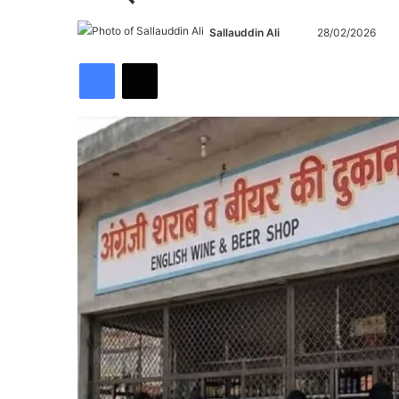
Send
Sallauddin Ali
28/02/2026
an
Facebook
X
email