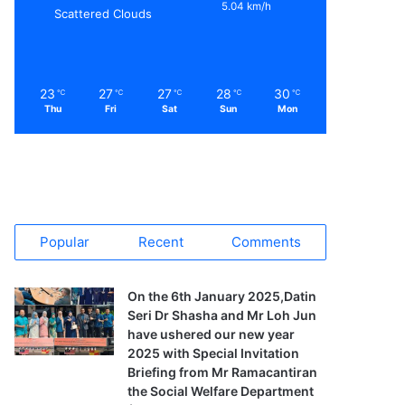
5.04 km/h
Scattered Clouds
23
27
27
28
30
℃
℃
℃
℃
℃
Thu
Fri
Sat
Sun
Mon
Popular
Recent
Comments
On the 6th January 2025,Datin
Seri Dr Shasha and Mr Loh Jun
have ushered our new year
2025 with Special Invitation
Briefing from Mr Ramacantiran
the Social Welfare Department