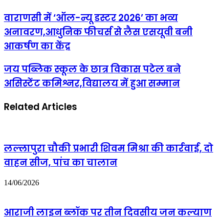
वाराणसी
वाराणसी में ‘ऑल-न्यू डस्टर 2026’ का भव्य
में
अनावरण,आधुनिक फीचर्स से लैस एसयूवी बनी
‘ऑल-
न्यू
आकर्षण का केंद्र
डस्टर
2026’
जय
जय पब्लिक स्कूल के छात्र विकास पटेल बने
का
पब्लिक
भव्य
असिस्टेंट कमिश्नर,विद्यालय में हुआ सम्मान
स्कूल
अनावरण,आधुनिक
के
फीचर्स
छात्र
से
Related Articles
विकास
लैस
पटेल
एसयूवी
बने
बनी
असिस्टेंट
आकर्षण
कमिश्नर,विद्यालय
लल्लापुरा चौकी प्रभारी शिवम मिश्रा की कार्रवाई, दो
का
में
केंद्र
वाहन सीज, पांच का चालान
हुआ
सम्मान
14/06/2026
आराजी लाइन ब्लॉक पर तीन दिवसीय जन कल्याण