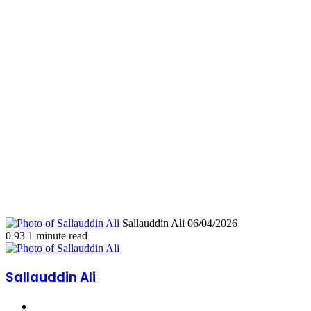
Send
Sallauddin Ali
06/04/2026
an
0
93
1 minute read
email
Sallauddin Ali
Website