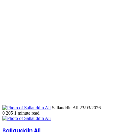
Send
Sallauddin Ali
23/03/2026
an
0
205
1 minute read
email
Sallauddin Ali