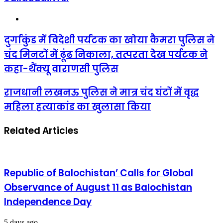
Website
दुर्गाकुंड
दुर्गाकुंड में विदेशी पर्यटक का खोया कैमरा पुलिस ने
में
चंद मिनटों में ढूंढ निकाला, तत्परता देख पर्यटक ने
विदेशी
पर्यटक
कहा-थैंक्यू वाराणसी पुलिस
का
खोया
राजधानी
राजधानी लखनऊ पुलिस ने मात्र चंद घंटों में वृद्ध
कैमरा
लखनऊ
पुलिस
महिला हत्याकांड का खुलासा किया
पुलिस
ने
ने
चंद
मात्र
मिनटों
Related Articles
चंद
में
घंटों
ढूंढ
में
निकाला,
वृद्ध
तत्परता
महिला
Republic of Balochistan’ Calls for Global
देख
हत्याकांड
पर्यटक
Observance of August 11 as Balochistan
का
ने
खुलासा
कहा-
Independence Day
किया
थैंक्यू
वाराणसी
5 days ago