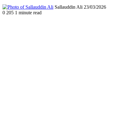
Send
Sallauddin Ali
23/03/2026
an
0
205
1 minute read
email