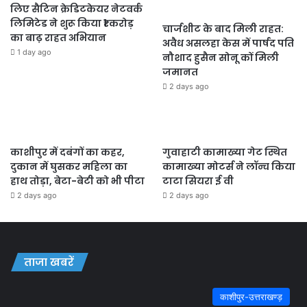
लिए सैटिन क्रेडिटकेयर नेटवर्क
लिमिटेड ने शुरू किया ₹1 करोड़
चार्जशीट के बाद मिली राहत:
का बाढ़ राहत अभियान
अवैध असलहा केस में पार्षद पति
1 day ago
नौशाद हुसैन सोनू कों मिली
जमानत
2 days ago
काशीपुर में दबंगों का कहर,
गुवाहाटी कामाख्या गेट स्थित
दुकान में घुसकर महिला का
कामाख्या मोटर्स ने लॉन्च किया
हाथ तोड़ा, बेटा-बेटी को भी पीटा
टाटा सियरा ई वी
2 days ago
2 days ago
ताजा खबरें
काशीपुर-उत्तराखण्ड़