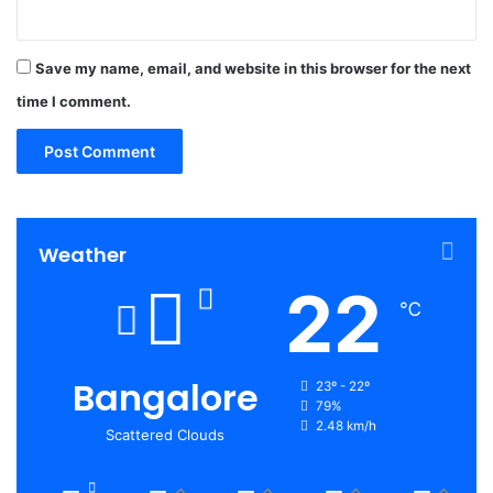
Save my name, email, and website in this browser for the next
time I comment.
Weather
22
℃
Bangalore
23º - 22º
79%
2.48 km/h
Scattered Clouds