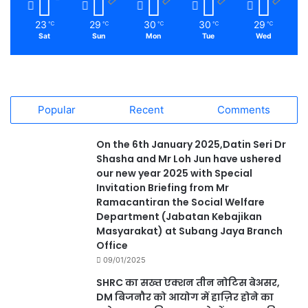
23
29
30
30
29
℃
℃
℃
℃
℃
Sat
Sun
Mon
Tue
Wed
Popular
Recent
Comments
On the 6th January 2025,Datin Seri Dr
Shasha and Mr Loh Jun have ushered
our new year 2025 with Special
Invitation Briefing from Mr
Ramacantiran the Social Welfare
Department (Jabatan Kebajikan
Masyarakat) at Subang Jaya Branch
Office
09/01/2025
SHRC का सख्त एक्शन तीन नोटिस बेअसर,
DM बिजनौर को आयोग में हाज़िर होने का