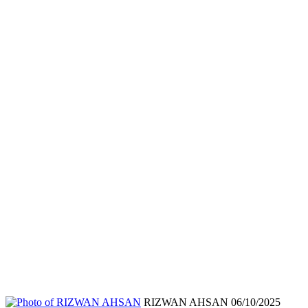
Send
RIZWAN AHSAN
06/10/2025