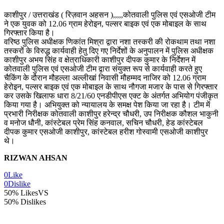
काशीपुर / उत्तराखंड ( रिज़वान अहसन ),,,,,कोतवाली पुलिस एवं एसओजी टीम
ने एक युवक को 12.06 ग्राम हेरोइन, पल्सर बाइक एवं एक मोबाइल के साथ
गिरफ्तार किया है।
वरिष्ठ पुलिस अधीक्षक णिकांत मिश्रा द्वारा नशा तस्करी की रोकथाम तथा नशा
तस्करों के विरुद्ध कार्यवाही हेतु दिए गए निर्देशों के अनुपालन में पुलिस अधीक्षक
काशीपुर अभय सिंह व क्षेत्राधिकारी काशीपुर दीपक कुमार के निर्देशन में
कोतवाली पुलिस एवं एसओजी टीम द्वारा संयुक्त रूप से कार्यवाही करते हुए
चैकिंग के दौरान मौहल्ला अल्लीखां निवासी मौहम्मद नाजिर को 12.06 ग्राम
हेरोइन, पल्सर बाइक एवं एक मोबाइल के साथ नौगजा मजार के पास से गिरफ्तार
कर उसके खिलाफ धारा 8/21/60 एनडीपीएस एक्ट के अंतर्गत अभियोग पंजीकृत
किया गया है। अभियुक्त को न्यायालय के समक्ष पेश किया जा रहा है। टीम में
प्रभारी निरीक्षक कोतवाली काशीपुर हरेन्द्र चौधरी, उप निरीक्षक कौशल भाकुनी
व मनोज धौनी, कांस्टेबल प्रेम सिंह कनवाल, सचिन चौधरी, हेड कांस्टेबल
दीपक कुमार एसओजी काशीपुर, कांस्टेबल हरीश गोस्वामी एसओजी काशीपुर
थे।
RIZWAN AHSAN
0
Like
0
Dislike
50% Likes
VS
50% Dislikes