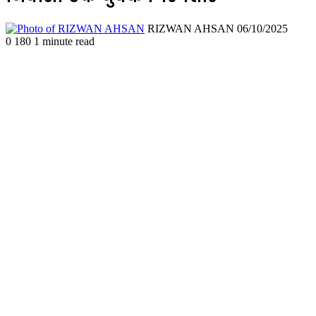
Send
RIZWAN AHSAN
06/10/2025
an
0
180
1 minute read
email