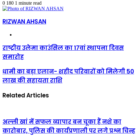
an
0
180
1 minute read
email
RIZWAN AHSAN
Website
राष्ट्रीय
राष्ट्रीय उलेमा काउंसिल का 17वां स्थापना दिवस
उलेमा
समारोह
काउंसिल
का
17वां
धामी
धामी का बड़ा एलान- शहीद परिवारों को मिलेगी 50
स्थापना
का
लाख की सहायता राशि
दिवस
बड़ा
समारोह
एलान-
शहीद
Related Articles
परिवारों
को
मिलेगी
50
लाख
अल्ली खां में सफल व्यापार बन चूका हैं नशे का
की
कारोबार, पुलिस की कार्यप्रणाली पर लगे प्रश्न चिन्ह
सहायता
राशि