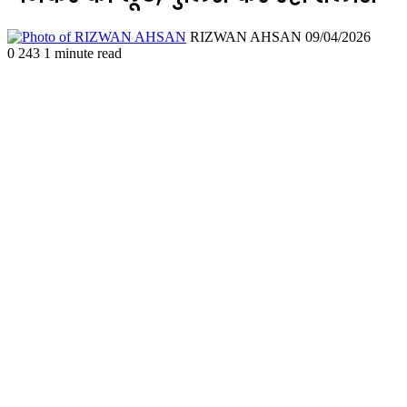
Send
RIZWAN AHSAN
09/04/2026
an
0
243
1 minute read
email