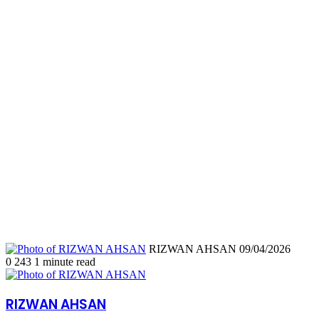
Send
RIZWAN AHSAN
09/04/2026
an
0
243
1 minute read
email
RIZWAN AHSAN