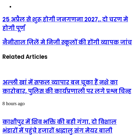
Website
25
25 अप्रैल से शुरू होगी जनगणना 2027,, दो चरण मे
अप्रैल
होगी पूर्ण
से
शुरू
होगी
नैनीताल
नैनीताल ज़िलें मे निजी स्कूलों की होंगी व्यापक जांच
जनगणना
ज़िलें
2027,,
मे
दो
Related Articles
निजी
चरण
स्कूलों
मे
की
होगी
होंगी
पूर्ण
व्यापक
अल्ली खां में सफल व्यापार बन चूका हैं नशे का
जांच
कारोबार, पुलिस की कार्यप्रणाली पर लगे प्रश्न चिन्ह
8 hours ago
काशीपुर में शिव भक्ति की बही गंगा, दो विशाल
भंडारों में पहुंचे हजारों श्रद्धालु संग मेयर बाली