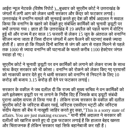
आईरा न्यूज नेटवर्क (विशेष रिपोर्ट ),,,बुधवार को सुप्रीम कोर्ट ने उत्तराखंड के
जंगलों में लगी आग को लेकर धामी सरकार और केंद्र को फटकार लगाई।
उत्तराखंड ने वनाग्नि मामले की सुनवाई करते हुए देश की शीर्ष अदालत ने सवाल
किया कि वनाग्नि के खतरे को देखते हुए संबंधित कार्मिकों को चुनावी ड्यूटी पर
क्यों लगाया गया। ज्ञात हो कि उत्तराखंड में 19 अप्रैल को पहले चरण में वोटिंग
हुई थी और राज्य में हर साल 15 फरवरी से लेकर 15 जून के अंतराल को वनाग्नि
सीजन माना जाता है जिस दौरान जंगलों में आग फैलने की घटनाएं सबसे ज्यादा
होती हैं। ज्ञात हो कि पिछले दिनों बारिश से जंग की आग से राहत मिलने से पहले
तक 1000 से ज्यादा वनाग्नि की घटनाओं के चलते करीब 1100 हेक्टेयर जंगल
स्वाहा हो गए।
सुप्रीम कोर्ट ने चुनावी ड्यूटी पर वन कार्मिकों को लगाने को लेकर राज्य के साथ
साथ केंद्र सरकार को भी कोसा। वनाग्नि को रोकने को लेकर किए गए प्रयासों
को नाकाफी करार देते हुए ने धामी सरकार को वनाग्नि से निपटने के लिए 10
करोड़ की बजाय 3.15 करोड़ ही देने पर फटकार लगाई।
सरकार के वकील ने जब दलील दी कि राज्य की मुख्य सचिव ने वन कार्मिकों को
आगे इलेक्शन ड्यूटी पर ना लगाने के निर्देश दिए हैं जिसके बाद ड्यूटी संबंधी
पुराना आदेश वापस ले लिया गया है। लेकिन राज्य सरकार के वकील की दलील
सुप्रीम कोर्ट के जस्टिस बीआर गवई, जस्टिस एसवीएन भट्टी और जस्टिस
संदीप मेहता की बेंच ने नाखुशी जाहिर करते हुए कहा,”This is a sorry state of
affairs. You are just making excuses.” यानी शीर्ष अदालत ने सरकार की
दलीलों को खारिज करते हुए दो टूक फटकार लगाई है कि हालात बेहद खस्ता
और चिंताजनक हैं लेकिन सरकार यहां सिर्फ बहानेबाजी कर रही है।