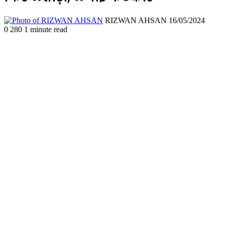
Send
RIZWAN AHSAN
16/05/2024
an
0
280
1 minute read
email