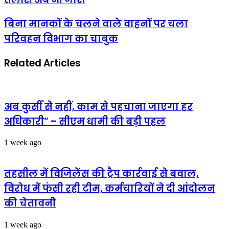
गया
तेंदुए
बिना
बिना मानकों के चलने वाले वाहनों पर चला
का
मानकों
परिवहन विभाग का चाबुक
शावक,मादा
के
की
चलने
तलाश
वाले
Related Articles
अब
वाहनों
भी
पर
जारी
चला
परिवहन
विभाग
अब कुर्सी से नहीं, काम से पहचाना जाएगा हर
का
अधिकारी” – सीएम धामी की बड़ी पहल
चाबुक
1 week ago
तहसील में विजिलेंस की ट्रैप कार्रवाई से बवाल,
विरोध में फंसी रही टीम, कर्मचारियों ने दी आंदोलन
की चेतावनी
1 week ago