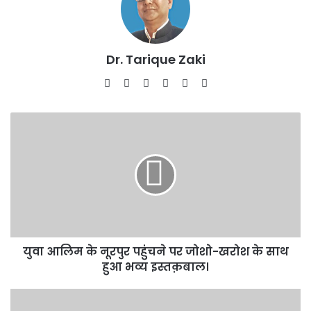
Dr. Tarique Zaki
Website
Facebook
X
LinkedIn
YouTube
Instagram
युवा
आलिम
के
नूरपुर
पहुंचने
पर
जोशो-
खरोश
के
युवा आलिम के नूरपुर पहुंचने पर जोशो-खरोश के साथ
साथ
हुआ
हुआ भव्य इस्तक़बाल।
भव्य
इस्तक़बाल।
गांवों
में