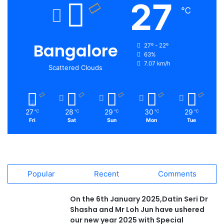
27
℃
Bangalore
27º - 22º
63%
7.07 km/h
Scattered Clouds
27
28
29
30
29
℃
℃
℃
℃
℃
Fri
Sat
Sun
Mon
Tue
Popular
Recent
Comments
On the 6th January 2025,Datin Seri Dr
Shasha and Mr Loh Jun have ushered
our new year 2025 with Special