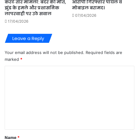
करंट तार मामला: बंदर की मौत,
आरोपी गिरफ्तार पायल व
झुंड के हमले और प्रशासनिक
मोबाइल बरामद।
लापरवाही पर उठे सवाल
07/04/2026
17/04/2026
Leave a Reply
Your email address will not be published.
Required fields are
marked
*
C
o
m
m
e
n
t
*
Name
*