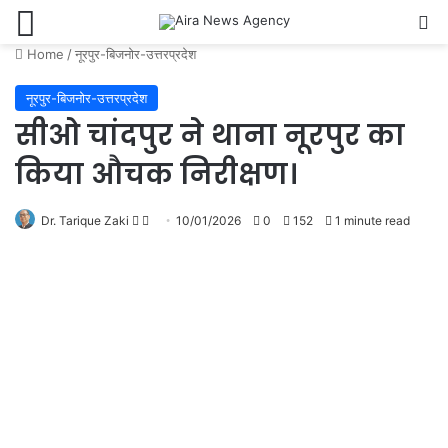
Menu
Se
Home
/
नूरपुर-बिजनोर-उत्तरप्रदेश
नूरपुर-बिजनोर-उत्तरप्रदेश
सीओ चांदपुर ने थाना नूरपुर का
किया औचक निरीक्षण।
Follow
Send
Dr. Tarique Zaki
10/01/2026
0
152
1 minute read
on
an
X
email