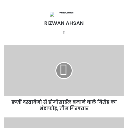
RIZWAN AHSAN
Website
फ़र्ज़ी
दस्तावेजो
से
डोमोसाईल
बनाने
वाले
गिरोह
का
भंडाफोड़,
फ़र्ज़ी दस्तावेजो से डोमोसाईल बनाने वाले गिरोह का
तीन
गिरफ्तार
भंडाफोड़, तीन गिरफ्तार
मण्डलायुक्त
की