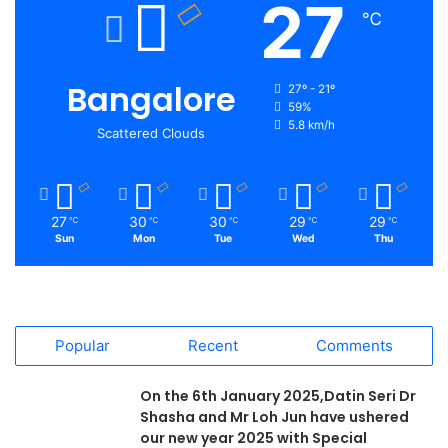
27
℃
Bangalore
27º - 21º
59%
5.8 km/h
Scattered Clouds
27
30
30
29
29
℃
℃
℃
℃
℃
Sun
Mon
Tue
Wed
Thu
Popular
Recent
Comments
On the 6th January 2025,Datin Seri Dr
Shasha and Mr Loh Jun have ushered
our new year 2025 with Special