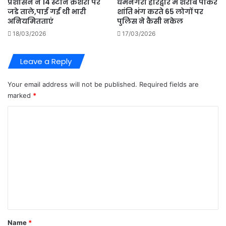
प्रशासन ने 14 स्टोन क्रेशरो पर
धर्मनगरी हरिद्वार मे शराब पीकर
जडे ताले,पाई गईं थी भारी
शांति भंग करते 65 लोगों पर
अनियमितताएं
पुलिस ने कैसी नकेल
18/03/2026
17/03/2026
Leave a Reply
Your email address will not be published.
Required fields are
marked
*
C
o
m
m
e
n
t
*
Name
*