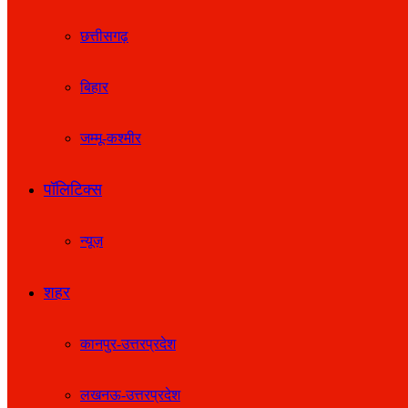
छत्तीसगढ़
बिहार
जम्मू-कश्मीर
पॉलिटिक्स
न्यूज़
शहर
कानपुर-उत्तरप्रदेश
लखनऊ-उत्तरप्रदेश