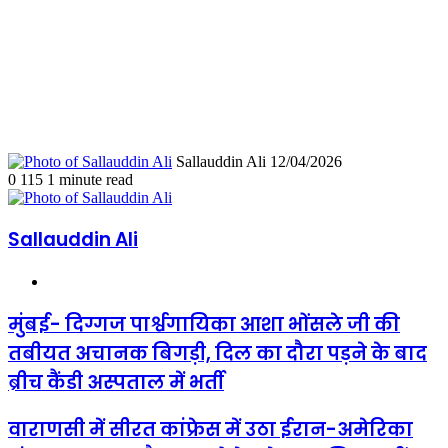
Send
Sallauddin Ali
12/04/2026
an
0
115
1 minute read
email
Sallauddin Ali
Website
मुंबई-
मुंबई- दिग्गज पार्श्वगायिका आशा भोंसले जी की
दिग्गज
तबीयत अचानक बिगड़ी, दिल का दौरा पड़ने के बाद
पार्श्वगायिका
आशा
ब्रीच कैंडी अस्पताल में भर्ती
भोंसले
जी
वाराणसी
वाराणसी में सीरत कांफ्रेस में उठा ईरान-अमेरिका
की
में
तबीयत