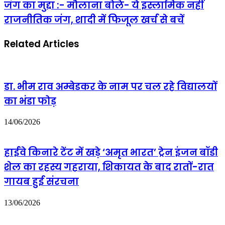
जंग का मुद्दा :- मौलाना बोले- ये इस्लामिक नहीं
सीरत
अचानक
कांफ्रेस
बिगड़ी,
राजनीतिक जंग, शादी में फिजूल खर्च से बचें
में
दिल
उठा
का
Related Articles
ईरान-
दौरा
अमेरिका
पड़ने
जंग
के
का
बाद
मुद्दा
ब्रीच
डा. भीम राव अम्बेडकर के नाम पर चल रहे विद्यालयों
:-
कैंडी
मौलाना
अस्पताल
का भंडा फोड़
बोले-
में
ये
भर्ती
14/06/2026
इस्लामिक
नहीं
राजनीतिक
हाईवे किनारे टेंट में खड़े ‘अमृत भारत’ ट्रेन इंजन बॉडी
जंग,
शादी
शेल का रहस्य गहराया, शिकायत के बाद रातों-रात
में
फिजूल
गायब हुई संरचना
खर्च
से
13/06/2026
बचें