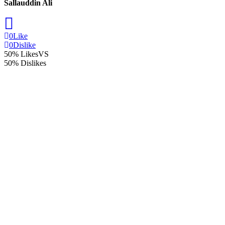
Sallauddin Ali
0
Like
0
Dislike
50% Likes
VS
50% Dislikes