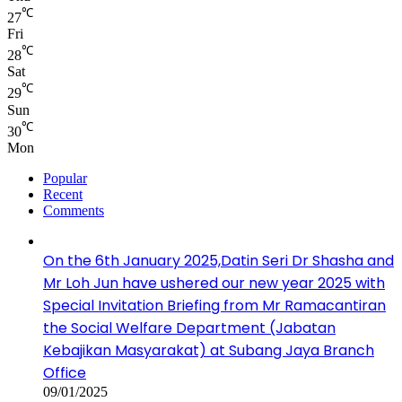
℃
27
Fri
℃
28
Sat
℃
29
Sun
℃
30
Mon
Popular
Recent
Comments
On the 6th January 2025,Datin Seri Dr Shasha and
Mr Loh Jun have ushered our new year 2025 with
Special Invitation Briefing from Mr Ramacantiran
the Social Welfare Department (Jabatan
Kebajikan Masyarakat) at Subang Jaya Branch
Office
09/01/2025