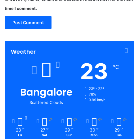
time I comment.
Weather
23
℃
Bangalore
23º - 22º
78%
3.99 km/h
Scattered Clouds
23
27
29
30
29
℃
℃
℃
℃
℃
Fri
Sat
Sun
Mon
Tue