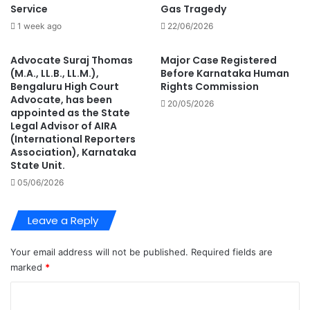
Service
Gas Tragedy
1 week ago
22/06/2026
Advocate Suraj Thomas
Major Case Registered
(M.A., LL.B., LL.M.),
Before Karnataka Human
Bengaluru High Court
Rights Commission
Advocate, has been
20/05/2026
appointed as the State
Legal Advisor of AIRA
(International Reporters
Association), Karnataka
State Unit.
05/06/2026
Leave a Reply
Your email address will not be published.
Required fields are
marked
*
C