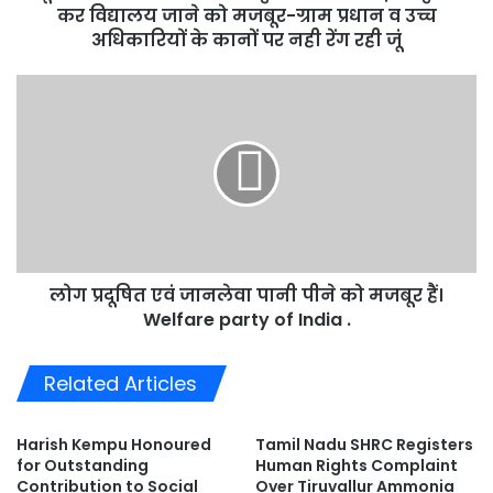
विद्यालय
कर विद्यालय जाने को मजबूर-ग्राम प्रधान व उच्च
जाने
अधिकारियों के कानों पर नही रेंग रही जूं
को
मजबूर-
लोग
ग्राम
प्रदूषित
प्रधान
एवं
व
जानलेवा
उच्च
पानी
अधिकारियों
पीने
के
को
कानों
मजबूर
पर
हैं।
नही
लोग प्रदूषित एवं जानलेवा पानी पीने को मजबूर हैं।
Welfare
रेंग
party
Welfare party of India .
रही
of
जूं
India
Related Articles
.
Harish Kempu Honoured
Tamil Nadu SHRC Registers
for Outstanding
Human Rights Complaint
Contribution to Social
Over Tiruvallur Ammonia