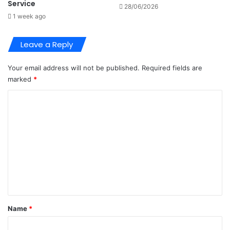
Service
28/06/2026
1 week ago
Leave a Reply
Your email address will not be published.
Required fields are
marked
*
C
o
m
m
e
n
t
*
Name
*