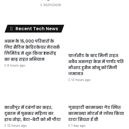
30/01/2026
Recent Tech News
असम के 15,000 परिवारों के
लिए सैटिन क्रेडिटकेयर नेटवर्क
लिमिटेड ने शुरू किया ₹1 करोड़
चार्जशीट के बाद मिली राहत:
का बाढ़ राहत अभियान
अवैध असलहा केस में पार्षद पति
6 hours ago
नौशाद हुसैन सोनू कों मिली
जमानत
12 hours ago
काशीपुर में दबंगों का कहर,
गुवाहाटी कामाख्या गेट स्थित
दुकान में घुसकर महिला का
कामाख्या मोटर्स ने लॉन्च किया
हाथ तोड़ा, बेटा-बेटी को भी पीटा
टाटा सियरा ई वी
12 hours ago
1 day ago