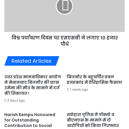
शामिल
पर
एसएसबी
ने
लगाए
10
हजार
विश्व पर्यावरण दिवस पर एसएसबी ने लगाए 10 हजार
पौधे
पौधे
Related Articles
उत्तर प्रदेश मानवाधिकार आयोग
बिजनौर के बहुचर्चित प्रबल
ने मेवानवाद बिजनौर की छात्रा
हत्याकांड में ऐतिहासिक फैसला
उमेमा की मौत के मामले में दर्ज
1 week ago
की शिकायत !
2 days ago
Harish Kempu Honoured
स्योहारा पुलिस ने पॉक्सो व
for Outstanding
बीएनएस के मामले में दो
Contribution to Social
आरोपियों को किया गिरफ्तार