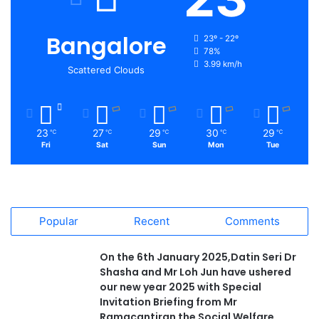
Bangalore
23º - 22º
78%
3.99 km/h
Scattered Clouds
23
27
29
30
29
℃
℃
℃
℃
℃
Fri
Sat
Sun
Mon
Tue
Popular
Recent
Comments
On the 6th January 2025,Datin Seri Dr
Shasha and Mr Loh Jun have ushered
our new year 2025 with Special
Invitation Briefing from Mr
Ramacantiran the Social Welfare