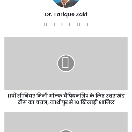
Dr. Tarique Zaki
Website
Facebook
X
LinkedIn
YouTube
Instagram
11वीं
सीनियर
मिनी
गोल्फ
चैंपियनशिप
के
लिए
उत्तराखंड
टीम
11वीं सीनियर मिनी गोल्फ चैंपियनशिप के लिए उत्तराखंड
का
चयन,
टीम का चयन, काशीपुर से 10 खिलाड़ी शामिल
काशीपुर
से
विश्व
10
पर्यावरण
खिलाड़ी
दिवस