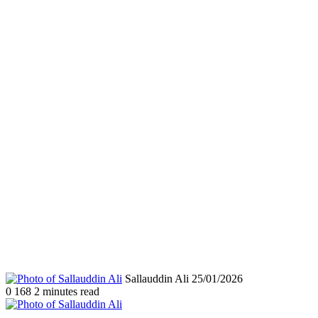
Send
Sallauddin Ali
25/01/2026
an
0
168
2 minutes read
email