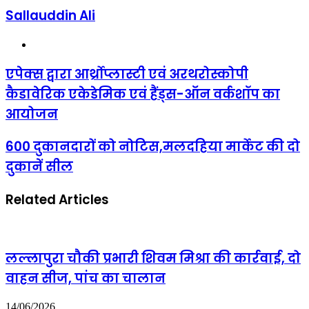
Sallauddin Ali
Website
एपेक्स
एपेक्स द्वारा आर्थ्रोप्लास्टी एवं अरथरोस्कोपी
द्वारा
कैडावेरिक एकेडेमिक एवं हैंड्स-ऑन वर्कशॉप का
आर्थ्रोप्लास्टी
एवं
आयोजन
अरथरोस्कोपी
कैडावेरिक
600
600 दुकानदारों को नोटिस,मलदहिया मार्केट की दो
एकेडेमिक
दुकानदारों
एवं
दुकानें सील
को
हैंड्स-
नोटिस,मलदहिया
ऑन
मार्केट
वर्कशॉप
Related Articles
की
का
दो
आयोजन
दुकानें
सील
लल्लापुरा चौकी प्रभारी शिवम मिश्रा की कार्रवाई, दो
वाहन सीज, पांच का चालान
14/06/2026