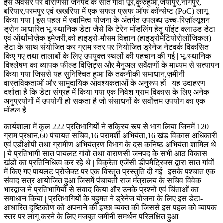
इस अवसर पर वाराणसी जनपद के सात गांवों पूरे,कुरुहुआ,जयापुर,नागेपुर,
बरियार,परमपुर एवं खखरिया में एक सफल प्रूफ ऑफ कॉन्सेप्ट (PoC) लागू
किया गया | इस पहल में स्वामित्व योजना के अंतर्गत उपलब्ध उच्च-रिज़ॉल्यूशन
ड्रोन आधारित भू-स्थानिक डेटा जैसे कि टेरेन मॉडलिंग हेतु पॉइंट क्लाउड डेटा
एवं ऑर्थोमोज़ेक इमेजरी,को हाइड्रो-मौसम विज्ञान (हाइड्रोमेटियोरोलॉजिकल)
डेटा के साथ संयोजित कर ग्राम स्तर पर नियोजित ड्रेनेज नेटवर्क विकसित
किए गए तथा तालाबों के लिए उपयुक्त स्थलों की पहचान की गई | भू-स्थानिक
विश्लेषण का व्यापक फील्ड विज़िट्स और मैनुअल सर्वेक्षणों के माध्यम से सत्यापन
किया गया जिससे यह सुनिश्चित हुआ कि तकनीकी समाधान,ज़मीनी
वास्तविकताओं और सामुदायिक आवश्यकताओं के अनुरूप हों | यह उदाहरण
दर्शाता है कि डेटा संग्रह में किया गया एक निवेश ग्राम विकास के लिए अनेक
अनुप्रयोगों में उपयोगी हो सकता है जो संसाधनों के सर्वोत्तम उपयोग का एक
मॉडल है |
कार्यशाला में कुल 222 प्रतिभागियों ने सक्रिय रूप से भाग लिया जिनमें 120
ग्राम प्रधान,60 पंचायत सचिव,16 परामर्शी अभियंता,16 खंड विकास अधिकारी
एवं एडीओपी तथा ग्रामीण अभियंत्रण विभाग के दस कनिष्ठ अभियंता शामिल थे
| ये प्रतिभागी सात पायलट गांवों तथा वाराणसी जनपद के सभी आठ विकास
खंडों का प्रतिनिधित्व कर रहे थे | विक्रेता एजेंसी डीपमैट्रिक्स द्वारा सात गांवों
में किए गए पायलट प्रोजेक्ट पर एक विस्तृत प्रस्तुति दी गई | इसके पश्चात एक
संवाद सत्र आयोजित हुआ जिसमें पंचायती राज मंत्रालय के सचिव विवेक
भारद्वाज ने प्रतिभागियों से संवाद किया और उनके प्रश्नों एवं चिंताओं का
समाधान किया | प्रतिभागियों के बहुमत ने ड्रेनेज योजना के लिए इस डेटा-
आधारित दृष्टिकोण को अपनाने की इच्छा व्यक्त की जिससे इस पहल को व्यापक
स्तर पर लागू करने के लिए मजबूत जमीनी समर्थन परिलक्षित हुआ |