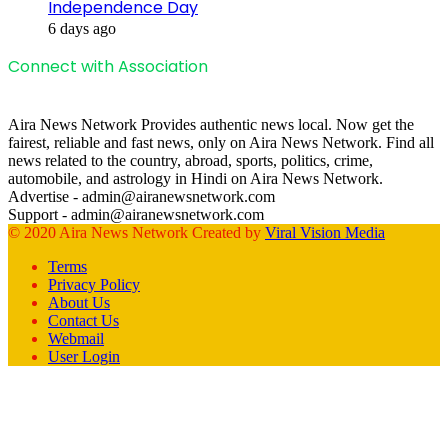
Independence Day
6 days ago
Connect with Association
Aira News Network Provides authentic news local. Now get the
fairest, reliable and fast news, only on Aira News Network. Find all
news related to the country, abroad, sports, politics, crime,
automobile, and astrology in Hindi on Aira News Network.
Advertise - admin@airanewsnetwork.com
Support - admin@airanewsnetwork.com
© 2020 Aira News Network Created by
Viral Vision Media
Terms
Privacy Policy
About Us
Contact Us
Webmail
User Login
Facebook
X
WhatsApp
Telegram
Back
to
top
button