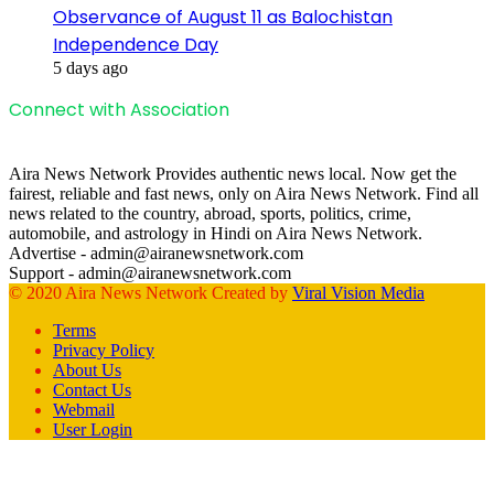
Observance of August 11 as Balochistan
Independence Day
5 days ago
Connect with Association
Aira News Network Provides authentic news local. Now get the
fairest, reliable and fast news, only on Aira News Network. Find all
news related to the country, abroad, sports, politics, crime,
automobile, and astrology in Hindi on Aira News Network.
Advertise - admin@airanewsnetwork.com
Support - admin@airanewsnetwork.com
© 2020 Aira News Network Created by
Viral Vision Media
Terms
Privacy Policy
About Us
Contact Us
Webmail
User Login
Facebook
X
WhatsApp
Telegram
Back
to