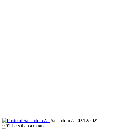
Send
Sallauddin Ali
02/12/2025
an
0
97
Less than a minute