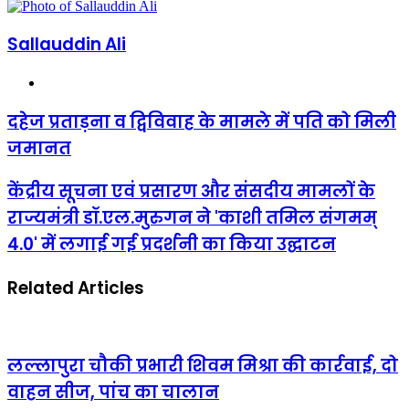
email
Sallauddin Ali
Website
दहेज
दहेज प्रताड़ना व द्विविवाह के मामले में पति को मिली
प्रताड़ना
जमानत
व
द्विविवाह
के
केंद्रीय
केंद्रीय सूचना एवं प्रसारण और संसदीय मामलों के
मामले
सूचना
राज्यमंत्री डॉ.एल.मुरुगन ने 'काशी तमिल संगमम्
में
एवं
पति
प्रसारण
4.0' में लगाई गई प्रदर्शनी का किया उद्घाटन
को
और
मिली
संसदीय
जमानत
Related Articles
मामलों
के
राज्यमंत्री
डॉ.एल.मुरुगन
ने
लल्लापुरा चौकी प्रभारी शिवम मिश्रा की कार्रवाई, दो
'काशी
तमिल
वाहन सीज, पांच का चालान
संगमम्