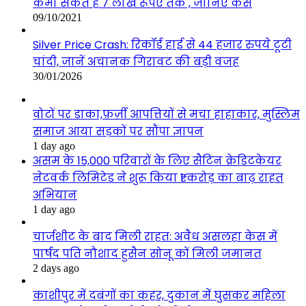
कमा सकते है 7 लाख रूपए तक , जानिए कैसे
09/10/2021
Silver Price Crash: रिकॉर्ड हाई से 44 हजार रुपये टूटी
चांदी, जानें अचानक गिरावट की बड़ी वजह
30/01/2026
वोटों पर डाका,फ़र्ज़ी आपत्तियों से मचा हाहाकार, मुस्लिम
समाज आया सड़कों पर सौंपा ज्ञापन
1 day ago
असम के 15,000 परिवारों के लिए सैटिन क्रेडिटकेयर
नेटवर्क लिमिटेड ने शुरू किया ₹1 करोड़ का बाढ़ राहत
अभियान
1 day ago
चार्जशीट के बाद मिली राहत: अवैध असलहा केस में
पार्षद पति नौशाद हुसैन सोनू कों मिली जमानत
2 days ago
काशीपुर में दबंगों का कहर, दुकान में घुसकर महिला