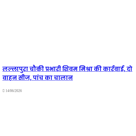
रहे
हैं
कैस
भी
क्राइम
हो
नाम
से
ही
काँप
जाते
हैं
लल्लापुरा चौकी प्रभारी शिवम मिश्रा की कार्रवाई, दो
गलत
काम
वाहन सीज, पांच का चालान
करने
वाले
14/06/2026