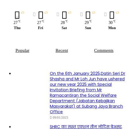
℃
℃
℃
℃
℃
27
27
28
29
30
Thu
Fri
Sat
Sun
Mon
Popular
Recent
Comments
On the 6th January 2025,Datin Seri Dr
Shasha and Mr Loh Jun have ushered
our new year 2025 with Special
Invitation Briefing from Mr
Ramacantiran the Social Welfare
Department (Jabatan Kebajikan
Masyarakat) at Subang Jaya Branch
Office
09/01/2025
SHRC का सख्त एक्शन तीन नोटिस बेअसर,