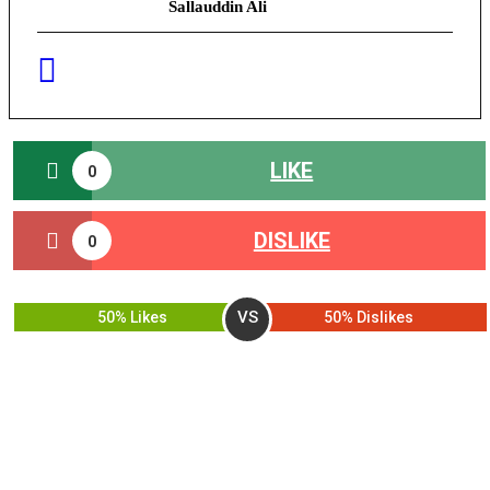
Sallauddin Ali
LIKE
0
DISLIKE
0
VS
50% Likes
50% Dislikes