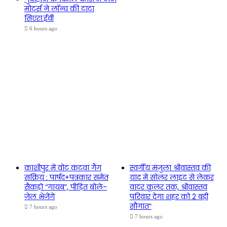
मोटर्स ने लॉन्च की टाटा
सिएरा.ईवी
6 hours ago
काशीपुर में वोट कटवा गैंग
स्वर्गीय मंजुला श्रीवास्तव की
सक्रिय : पार्षद+पत्रकार समेत
याद में सोलर लाइट से लेकर
सैकड़ो “गायब”, पीड़ित बोले-
वाटर कूलर तक, श्रीवास्तव
जेल भेजेंगे
परिवार देगा शहर को 2 बड़ी
सौगात”
7 hours ago
7 hours ago