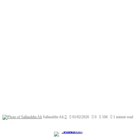
Send
Sallauddin Ali
01/02/2026
0
106
1 minute read
an
email