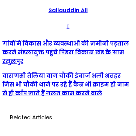
Sallauddin Ali
Website
गांवों
गांवों में विकास और व्यवस्थाओं की ज़मीनी पड़ताल
में
करने मंडलायुक्त पहुंचे पिंडरा विकास खंड के ग्राम
विकास
और
रसुलपुर
व्यवस्थाओं
की
वाराणसी
वाराणसी तेलिया बाग चौकी इंचार्ज अली अतहर
ज़मीनी
तेलिया
पड़ताल
जिस भी चौकी थाने पर रहे हैं कैस भी क्राइम हो नाम
बाग
करने
चौकी
मंडलायुक्त
से ही काँप जाते हैं गलत काम करने वाले
इंचार्ज
पहुंचे
अली
पिंडरा
अतहर
विकास
जिस
खंड
Related Articles
भी
के
चौकी
ग्राम
थाने
रसुलपुर
पर