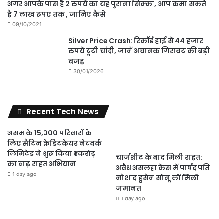
अगर आपके पास है 2 रुपये का यह पुराना सिक्का, आप कमा सकते
है 7 लाख रूपए तक , जानिए कैसे
09/10/2021
Silver Price Crash: रिकॉर्ड हाई से 44 हजार
रुपये टूटी चांदी, जानें अचानक गिरावट की बड़ी
वजह
30/01/2026
Recent Tech News
असम के 15,000 परिवारों के
लिए सैटिन क्रेडिटकेयर नेटवर्क
लिमिटेड ने शुरू किया ₹1 करोड़
चार्जशीट के बाद मिली राहत:
का बाढ़ राहत अभियान
अवैध असलहा केस में पार्षद पति
1 day ago
नौशाद हुसैन सोनू कों मिली
जमानत
1 day ago