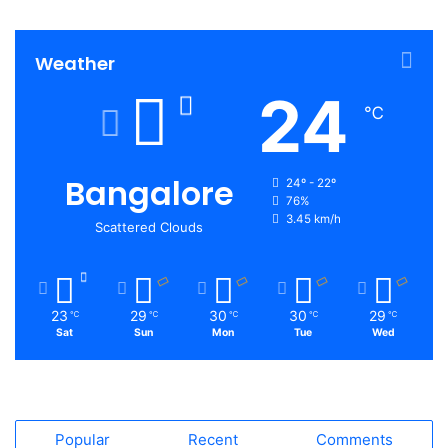
Weather
24
℃
Bangalore
24º - 22º
76%
3.45 km/h
Scattered Clouds
23
29
30
30
29
℃
℃
℃
℃
℃
Sat
Sun
Mon
Tue
Wed
Popular
Recent
Comments