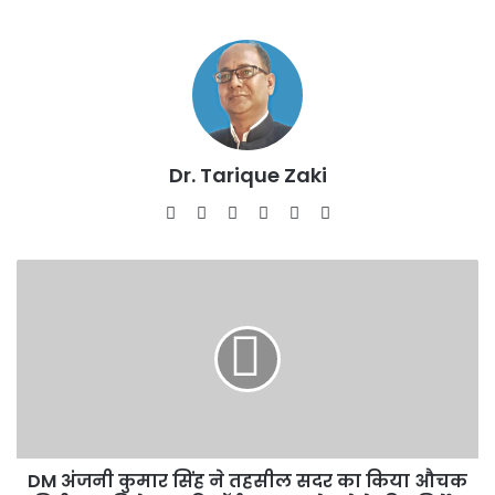
Dr. Tarique Zaki
Website
Facebook
X
LinkedIn
YouTube
Instagram
DM
अंजनी
कुमार
सिंह
ने
तहसील
सदर
का
किया
DM अंजनी कुमार सिंह ने तहसील सदर का किया औचक
औचक