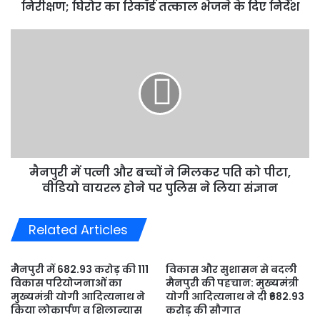
निरीक्षण;
निरीक्षण; घिरोर का रिकॉर्ड तत्काल भेजने के दिए निर्देश
घिरोर
का
मैनपुरी
रिकॉर्ड
में
तत्काल
पत्नी
भेजने
और
के
बच्चों
दिए
ने
निर्देश
मिलकर
पति
को
मैनपुरी में पत्नी और बच्चों ने मिलकर पति को पीटा,
पीटा,
वीडियो
वीडियो वायरल होने पर पुलिस ने लिया संज्ञान
वायरल
होने
Related Articles
पर
पुलिस
ने
मैनपुरी में 682.93 करोड़ की 111
विकास और सुशासन से बदली
लिया
विकास परियोजनाओं का
मैनपुरी की पहचान: मुख्यमंत्री
संज्ञान
मुख्यमंत्री योगी आदित्यनाथ ने
योगी आदित्यनाथ ने दी ₹682.93
किया लोकार्पण व शिलान्यास
करोड़ की सौगात