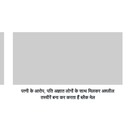
पत्नी
के
आरोप,
पति
अज्ञात
लोगों
के
साथ
मिलकर
अश्लील
पत्नी के आरोप, पति अज्ञात लोगों के साथ मिलकर अश्लील
तस्वीरें
तस्वीरें बना कर करता हैं ब्लैक मेल
बना
कर
करता
हैं
ब्लैक