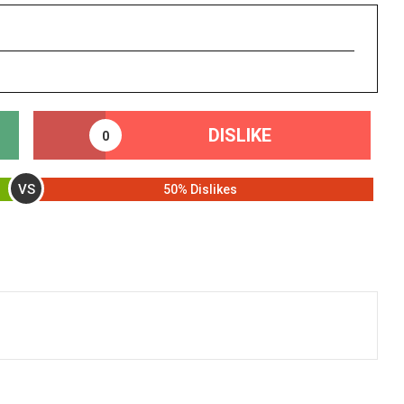
DISLIKE
0
VS
50% Dislikes