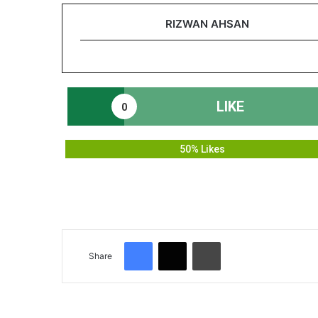
RIZWAN AHSAN
LIKE
0
50% Likes
Facebook
X
Print
Share