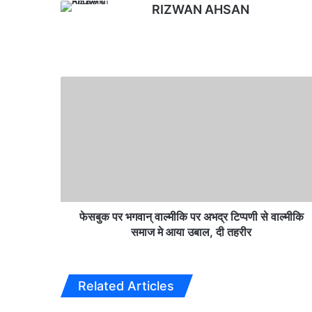
RIZWAN AHSAN
Website
फेसबुक
पर
भगवान्
वाल्मीकि
पर
अभद्र
टिप्पणी
से
वाल्मीकि
समाज
फेसबुक पर भगवान् वाल्मीकि पर अभद्र टिप्पणी से वाल्मीकि
मे
समाज मे आया उबाल, दी तहरीर
आया
उबाल,
दी
Related Articles
तहरीर