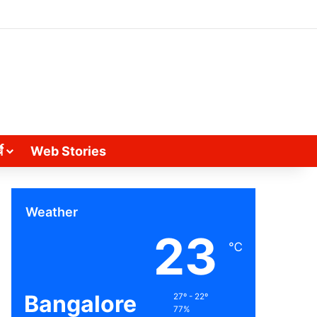
े
Web Stories
Weather
23
℃
Bangalore
27º - 22º
77%