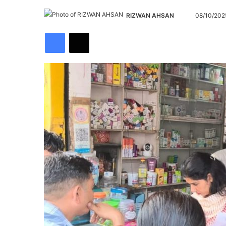
Send
RIZWAN AHSAN
08/10/202
an
Facebook
X
email