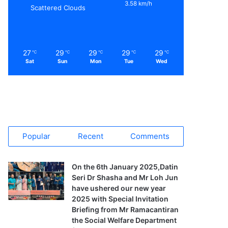
3.58 km/h
Scattered Clouds
27
29
29
29
29
℃
℃
℃
℃
℃
Sat
Sun
Mon
Tue
Wed
Popular
Recent
Comments
On the 6th January 2025,Datin
Seri Dr Shasha and Mr Loh Jun
have ushered our new year
2025 with Special Invitation
Briefing from Mr Ramacantiran
the Social Welfare Department