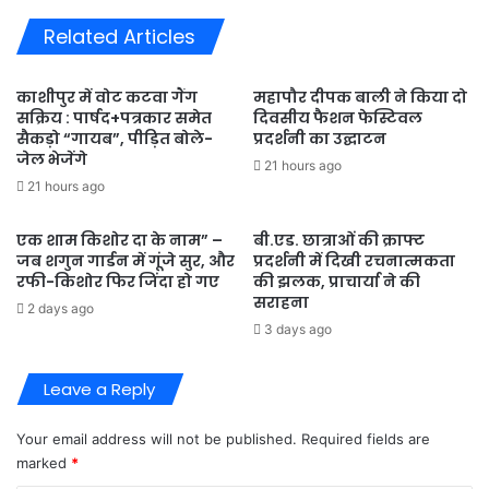
करते
Related Articles
हुए
01
अभियुक्त
काशीपुर में वोट कटवा गैंग
महापौर दीपक बाली ने किया दो
को
सक्रिय : पार्षद+पत्रकार समेत
दिवसीय फैशन फेस्टिवल
किया
सैकड़ो “गायब”, पीड़ित बोले-
प्रदर्शनी का उद्घाटन
गिरफ्तार
जेल भेजेंगे
21 hours ago
21 hours ago
एक शाम किशोर दा के नाम” –
बी.एड. छात्राओं की क्राफ्ट
जब शगुन गार्डन में गूंजे सुर, और
प्रदर्शनी में दिखी रचनात्मकता
रफी-किशोर फिर जिंदा हो गए
की झलक, प्राचार्या ने की
सराहना
2 days ago
3 days ago
Leave a Reply
Your email address will not be published.
Required fields are
marked
*