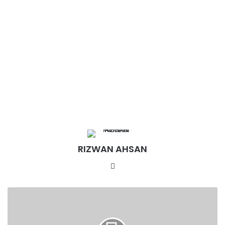
RIZWAN AHSAN
Website
एक
और
तेंदुआ
वन