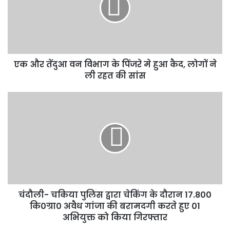
विभाग
के
पिंजरे
मे
हुआ
एक और तेंदुआ वन विभाग के पिंजरे मे हुआ कैद, लोगों ने
कैद,
लोगों
ली रहत की सांस
ने
ली
चंदौली-
रहत
चकिया
की
पुलिस
सांस
द्वारा
चेकिंग
के
दौरान
17.800
कि0ग्रा0
चंदौली- चकिया पुलिस द्वारा चेकिंग के दौरान 17.800
अवैध
गांजा
कि0ग्रा0 अवैध गांजा की बरामदगी करते हुए 01
की
अभियुक्त को किया गिरफ्तार
बरामदगी