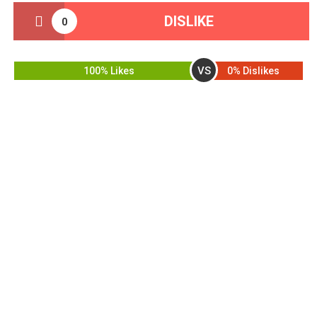
DISLIKE
0
VS
100% Likes
0% Dislikes