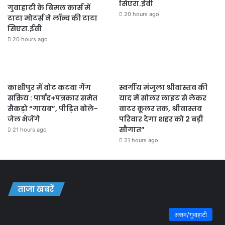
सिएरा.ईवी
गुवाहाटी के बिमल कार्स में
20 hours ago
टाटा मोटर्स ने लॉन्च की टाटा
सिएरा.ईवी
20 hours ago
काशीपुर में वोट कटवा गैंग
स्वर्गीय मंजुला श्रीवास्तव की
सक्रिय : पार्षद+पत्रकार समेत
याद में सोलर लाइट से लेकर
सैकड़ो “गायब”, पीड़ित बोले-
वाटर कूलर तक, श्रीवास्तव
जेल भेजेंगे
परिवार देगा शहर को 2 बड़ी
सौगात”
21 hours ago
21 hours ago
ताजा खबरें
असम/गुवाहाटी