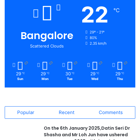
22
℃
Bangalore
29º - 21º
80%
2.35 km/h
Scattered Clouds
29
29
30
29
29
℃
℃
℃
℃
℃
Sun
Mon
Tue
Wed
Thu
Popular
Recent
Comments
On the 6th January 2025,Datin Seri Dr
Shasha and Mr Loh Jun have ushered