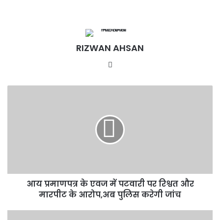
RIZWAN AHSAN
Website
आय
प्रमाणपत्र
के
एवज
में
पटवारी
पर
रिश्वत
और
आय प्रमाणपत्र के एवज में पटवारी पर रिश्वत और
मारपीट
के
मारपीट के आरोप,अब पुलिस करेगी जांच
आरोप,अब
पुलिस
सरकारी