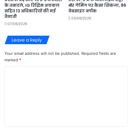
के तबादले, IG रिद्धिम अग्रवाल
ऒर गेमिंग पर कैसा शिकंजा, 86
सहित 13 अधिकारियों की नई
वेबसाइट ब्लॉक
तैनाती
05/06/2026
07/06/2026
Leave a Reply
Your email address will not be published.
Required fields are
marked
*
C
o
m
m
e
n
t