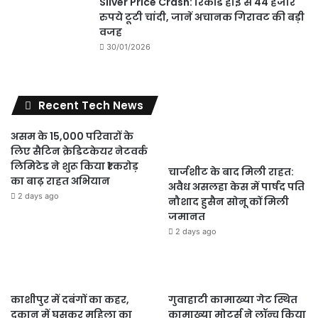
Silver Price Crash: रिकॉर्ड हाई से 44 हजार
रुपये टूटी चांदी, जानें अचानक गिरावट की बड़ी
वजह
30/01/2026
Recent Tech News
असम के 15,000 परिवारों के
लिए सैटिन क्रेडिटकेयर नेटवर्क
लिमिटेड ने शुरू किया ₹1 करोड़
चार्जशीट के बाद मिली राहत:
का बाढ़ राहत अभियान
अवैध असलहा केस में पार्षद पति
2 days ago
नौशाद हुसैन सोनू कों मिली
जमानत
2 days ago
काशीपुर में दबंगों का कहर,
गुवाहाटी कामाख्या गेट स्थित
दुकान में घुसकर महिला का
कामाख्या मोटर्स ने लॉन्च किया