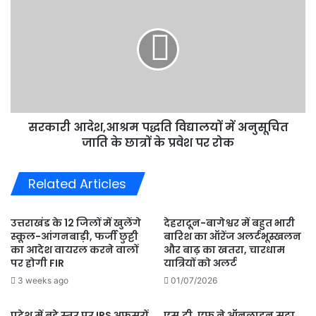
करेगी
आदेश,आश्रम
जांच
पद्धति
विद्यालयों
में
अनुसूचित
जाति
के
छात्रों
सरकारी आदेश,आश्रम पद्धति विद्यालयों में अनुसूचित
के
प्रवेश
जाति के छात्रों के प्रवेश पर रोक
पर
रोक
Related Articles
उत्तराखंड के 12 जिलों में खुलेंगे
देहरादून-बागेश्वर में बहुत भारी
स्कूल-आंगनबाड़ी, फर्जी छुट्टी
बारिश का ऑरेंज अलर्टभूस्खलन
का आदेश वायरल करने वालों
और बाढ़ का खतरा, चारधाम
पर होगी FIR
यात्रियों को अलर्ट
3 weeks ago
01/07/2026
प्रदेश में बड़े स्तर पर IPS अफसरों
एस.टी. एफ ने ऑनलाइन सट्टा