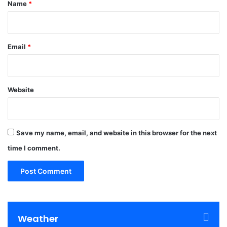
*
Name
*
Email
*
Website
Save my name, email, and website in this browser for the next
time I comment.
Weather