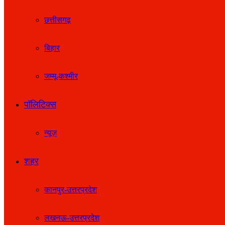
छत्तीसगढ़
बिहार
जम्मू-कश्मीर
पॉलिटिक्स
न्यूज़
शहर
कानपुर-उत्तरप्रदेश
लखनऊ-उत्तरप्रदेश