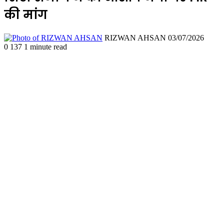
की मांग
Send
RIZWAN AHSAN
03/07/2026
an
0
137
1 minute read
email