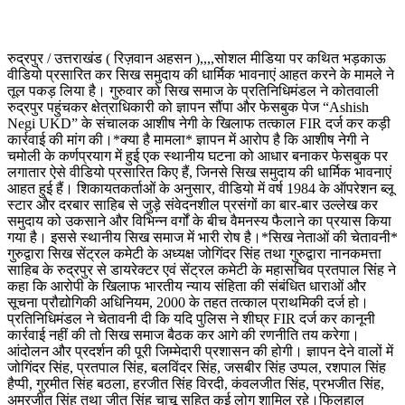
रुद्रपुर / उत्तराखंड ( रिज़वान अहसन ),,,,सोशल मीडिया पर कथित भड़काऊ
वीडियो प्रसारित कर सिख समुदाय की धार्मिक भावनाएं आहत करने के मामले ने
तूल पकड़ लिया है। गुरुवार को सिख समाज के प्रतिनिधिमंडल ने कोतवाली
रुद्रपुर पहुंचकर क्षेत्राधिकारी को ज्ञापन सौंपा और फेसबुक पेज “Ashish
Negi UKD” के संचालक आशीष नेगी के खिलाफ तत्काल FIR दर्ज कर कड़ी
कार्रवाई की मांग की।*क्या है मामला* ज्ञापन में आरोप है कि आशीष नेगी ने
चमोली के कर्णप्रयाग में हुई एक स्थानीय घटना को आधार बनाकर फेसबुक पर
लगातार ऐसे वीडियो प्रसारित किए हैं, जिनसे सिख समुदाय की धार्मिक भावनाएं
आहत हुई हैं। शिकायतकर्ताओं के अनुसार, वीडियो में वर्ष 1984 के ऑपरेशन ब्लू
स्टार और दरबार साहिब से जुड़े संवेदनशील प्रसंगों का बार-बार उल्लेख कर
समुदाय को उकसाने और विभिन्न वर्गों के बीच वैमनस्य फैलाने का प्रयास किया
गया है। इससे स्थानीय सिख समाज में भारी रोष है।*सिख नेताओं की चेतावनी*
गुरुद्वारा सिख सेंट्रल कमेटी के अध्यक्ष जोगिंदर सिंह तथा गुरुद्वारा नानकमत्ता
साहिब के रुद्रपुर से डायरेक्टर एवं सेंट्रल कमेटी के महासचिव प्रतपाल सिंह ने
कहा कि आरोपी के खिलाफ भारतीय न्याय संहिता की संबंधित धाराओं और
सूचना प्रौद्योगिकी अधिनियम, 2000 के तहत तत्काल प्राथमिकी दर्ज हो।
प्रतिनिधिमंडल ने चेतावनी दी कि यदि पुलिस ने शीघ्र FIR दर्ज कर कानूनी
कार्रवाई नहीं की तो सिख समाज बैठक कर आगे की रणनीति तय करेगा।
आंदोलन और प्रदर्शन की पूरी जिम्मेदारी प्रशासन की होगी। ज्ञापन देने वालों में
जोगिंदर सिंह, प्रतपाल सिंह, बलविंदर सिंह, जसबीर सिंह उप्पल, रशपाल सिंह
हैप्पी, गुरमीत सिंह बठला, हरजीत सिंह विरदी, कंवलजीत सिंह, प्रभजीत सिंह,
अमरजीत सिंह तथा जीत सिंह चाचू सहित कई लोग शामिल रहे।फिलहाल