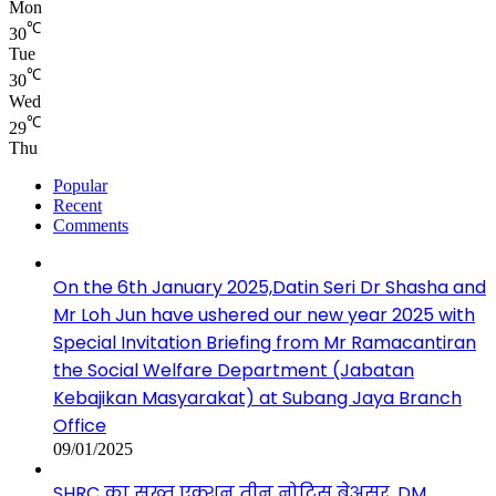
Mon
℃
30
Tue
℃
30
Wed
℃
29
Thu
Popular
Recent
Comments
On the 6th January 2025,Datin Seri Dr Shasha and
Mr Loh Jun have ushered our new year 2025 with
Special Invitation Briefing from Mr Ramacantiran
the Social Welfare Department (Jabatan
Kebajikan Masyarakat) at Subang Jaya Branch
Office
09/01/2025
SHRC का सख्त एक्शन तीन नोटिस बेअसर, DM