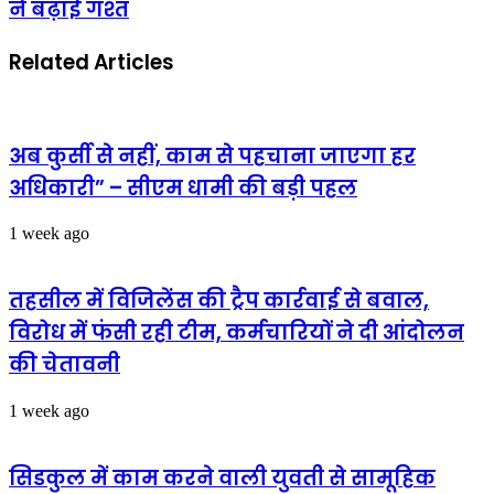
ने बढ़ाई गश्त
मामला,
एक
बार
सप्ताह
एसोसिएशन
से
Related Articles
ने
तेंदुए
बुलाई
की
हाउस
दहशत,
मीटिंग
वन
विभाग
अब कुर्सी से नहीं, काम से पहचाना जाएगा हर
ने
अधिकारी” – सीएम धामी की बड़ी पहल
बढ़ाई
गश्त
1 week ago
तहसील में विजिलेंस की ट्रैप कार्रवाई से बवाल,
विरोध में फंसी रही टीम, कर्मचारियों ने दी आंदोलन
की चेतावनी
1 week ago
सिडकुल में काम करने वाली युवती से सामूहिक