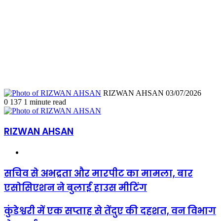
Send
RIZWAN AHSAN
03/07/2026
an
0
137
1 minute read
email
RIZWAN AHSAN
Website
सचिव
सचिव से अभद्रता और मारपीट का मामला, बार
से
एसोसिएशन ने बुलाई हाउस मीटिंग
अभद्रता
और
मारपीट
कुंडेश्वरी
कुंडेश्वरी में एक सप्ताह से तेंदुए की दहशत, वन विभाग
का
में