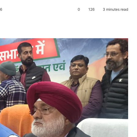
26
0
126
3 minutes read