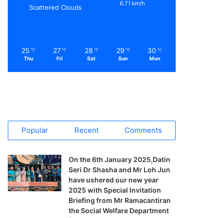
6.71 km/h
Scattered Clouds
25
27
28
29
30
℃
℃
℃
℃
℃
Thu
Fri
Sat
Sun
Mon
Popular
Recent
Comments
On the 6th January 2025,Datin
Seri Dr Shasha and Mr Loh Jun
have ushered our new year
2025 with Special Invitation
Briefing from Mr Ramacantiran
the Social Welfare Department