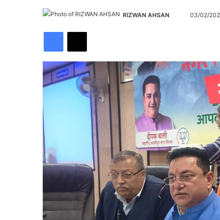
Send
RIZWAN AHSAN
03/02/20
an
Facebook
X
email