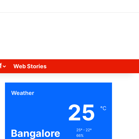
े
Web Stories
Weather
25
℃
Bangalore
25º - 22º
66%