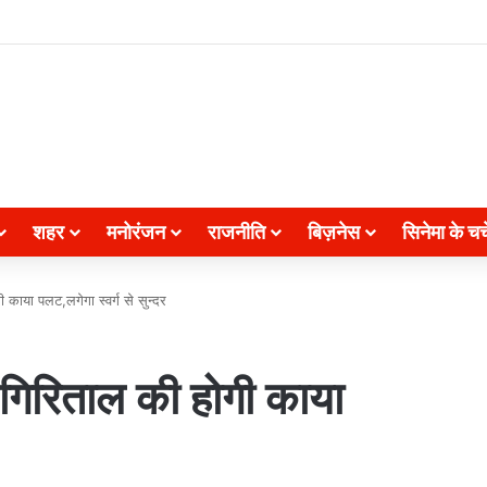
शहर
मनोरंजन
राजनीति
बिज़नेस
सिनेमा के चर्च
 काया पलट,लगेगा स्वर्ग से सुन्दर
े गिरिताल की होगी काया